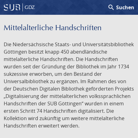
search
Suchen
GDZ
Mittelalterliche Handschriften
Die Niedersächsische Staats- und Universitätsbibliothek
Göttingen besitzt knapp 450 abendländische
mittelalterliche Handschriften. Die Handschriften
wurden seit der Gründung der Bibliothek im Jahr 1734
sukzessive erworben, um den Bestand der
Universalbibliothek zu ergänzen. Im Rahmen des von
der Deutschen Digitalen Bibliothek geförderten Projekts
„Digitalisierung der mittelalterlichen volkssprachlichen
Handschriften der SUB Göttingen“ wurden in einem
ersten Schritt 74 Handschriften digitalisiert. Die
Kollektion wird zukünftig um weitere mittelalterliche
Handschriften erweitert werden.