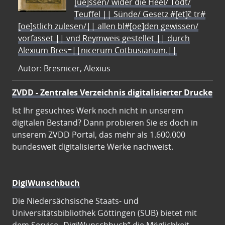
[ue]ssen/ wider die Heel/ Todt/
Teuffel || Sünde/ Gesetz #[et]c̃ tr#
[oe]stlich zulesen/|| allen bl#[oe]den gewissen/
vorfasset || vnd Reymweis gestellet || durch
Alexium Bres=||nicerum Cotbusianum.||
Autor: Bresnicer, Alexius
ZVDD - Zentrales Verzeichnis digitalisierter Drucke
Ist Ihr gesuchtes Werk noch nicht in unserem
digitalen Bestand? Dann probieren Sie es doch in
unserem ZVDD Portal, das mehr als 1.600.000
bundesweit digitalisierte Werke nachweist.
DigiWunschbuch
Die Niedersächsische Staats- und
Universitätsbibliothek Göttingen (SUB) bietet mit