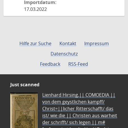
Importdatum:
17.03.2022
Hilfe zur Suche
Kontakt
Impressum
Datenschutz
Feedback
RSS-Feed
Just scanned
Lienhard Hirsing.|| COMOEDIA ||
von dem geystlichen kampff/
Christ=||licher Ritterschafft/ das
ist/ wie die || Christen aus warheit
der schrifft/ sich legen || m#