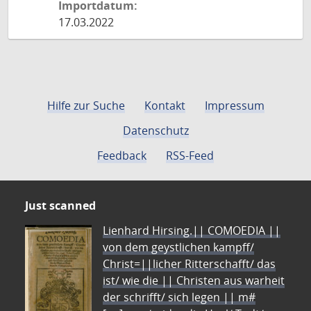
Importdatum:
17.03.2022
Hilfe zur Suche
Kontakt
Impressum
Datenschutz
Feedback
RSS-Feed
Just scanned
Lienhard Hirsing.|| COMOEDIA ||
von dem geystlichen kampff/
Christ=||licher Ritterschafft/ das
ist/ wie die || Christen aus warheit
der schrifft/ sich legen || m#