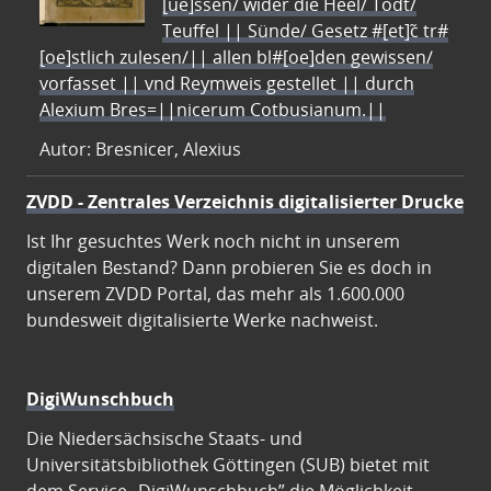
[ue]ssen/ wider die Heel/ Todt/
Teuffel || Sünde/ Gesetz #[et]c̃ tr#
[oe]stlich zulesen/|| allen bl#[oe]den gewissen/
vorfasset || vnd Reymweis gestellet || durch
Alexium Bres=||nicerum Cotbusianum.||
Autor: Bresnicer, Alexius
ZVDD - Zentrales Verzeichnis digitalisierter Drucke
Ist Ihr gesuchtes Werk noch nicht in unserem
digitalen Bestand? Dann probieren Sie es doch in
unserem ZVDD Portal, das mehr als 1.600.000
bundesweit digitalisierte Werke nachweist.
DigiWunschbuch
Die Niedersächsische Staats- und
Universitätsbibliothek Göttingen (SUB) bietet mit