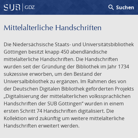
search
Suchen
GDZ
Mittelalterliche Handschriften
Die Niedersächsische Staats- und Universitätsbibliothek
Göttingen besitzt knapp 450 abendländische
mittelalterliche Handschriften. Die Handschriften
wurden seit der Gründung der Bibliothek im Jahr 1734
sukzessive erworben, um den Bestand der
Universalbibliothek zu ergänzen. Im Rahmen des von
der Deutschen Digitalen Bibliothek geförderten Projekts
„Digitalisierung der mittelalterlichen volkssprachlichen
Handschriften der SUB Göttingen“ wurden in einem
ersten Schritt 74 Handschriften digitalisiert. Die
Kollektion wird zukünftig um weitere mittelalterliche
Handschriften erweitert werden.