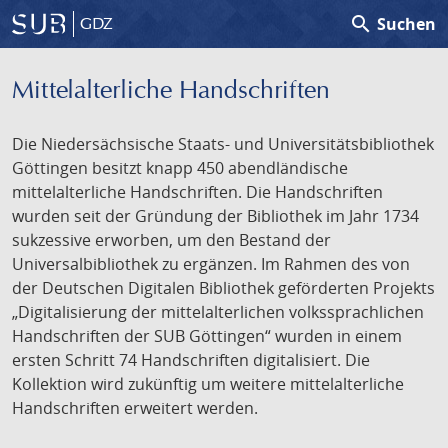
search
Suchen
GDZ
Mittelalterliche Handschriften
Die Niedersächsische Staats- und Universitätsbibliothek
Göttingen besitzt knapp 450 abendländische
mittelalterliche Handschriften. Die Handschriften
wurden seit der Gründung der Bibliothek im Jahr 1734
sukzessive erworben, um den Bestand der
Universalbibliothek zu ergänzen. Im Rahmen des von
der Deutschen Digitalen Bibliothek geförderten Projekts
„Digitalisierung der mittelalterlichen volkssprachlichen
Handschriften der SUB Göttingen“ wurden in einem
ersten Schritt 74 Handschriften digitalisiert. Die
Kollektion wird zukünftig um weitere mittelalterliche
Handschriften erweitert werden.