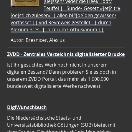
[ue]ssen/ wider die Heel/ Todt/
Teuffel || Sünde/ Gesetz #[et]c̃ tr#
[oe]stlich zulesen/|| allen bl#[oe]den gewissen/
vorfasset || vnd Reymweis gestellet || durch
Alexium Bres=||nicerum Cotbusianum.||
Autor: Bresnicer, Alexius
ZVDD - Zentrales Verzeichnis digitalisierter Drucke
Ist Ihr gesuchtes Werk noch nicht in unserem
digitalen Bestand? Dann probieren Sie es doch in
unserem ZVDD Portal, das mehr als 1.600.000
bundesweit digitalisierte Werke nachweist.
DigiWunschbuch
Die Niedersächsische Staats- und
Universitätsbibliothek Göttingen (SUB) bietet mit