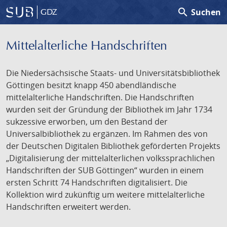
search
Suchen
GDZ
Mittelalterliche Handschriften
Die Niedersächsische Staats- und Universitätsbibliothek
Göttingen besitzt knapp 450 abendländische
mittelalterliche Handschriften. Die Handschriften
wurden seit der Gründung der Bibliothek im Jahr 1734
sukzessive erworben, um den Bestand der
Universalbibliothek zu ergänzen. Im Rahmen des von
der Deutschen Digitalen Bibliothek geförderten Projekts
„Digitalisierung der mittelalterlichen volkssprachlichen
Handschriften der SUB Göttingen“ wurden in einem
ersten Schritt 74 Handschriften digitalisiert. Die
Kollektion wird zukünftig um weitere mittelalterliche
Handschriften erweitert werden.