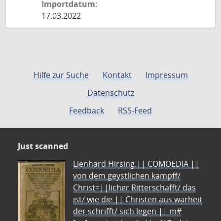
Importdatum:
17.03.2022
Hilfe zur Suche
Kontakt
Impressum
Datenschutz
Feedback
RSS-Feed
Just scanned
Lienhard Hirsing.|| COMOEDIA ||
von dem geystlichen kampff/
Christ=||licher Ritterschafft/ das
ist/ wie die || Christen aus warheit
der schrifft/ sich legen || m#