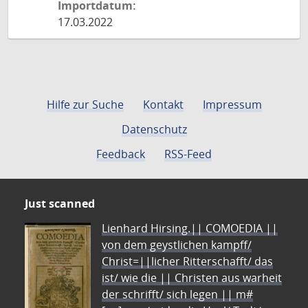
Importdatum:
17.03.2022
Hilfe zur Suche
Kontakt
Impressum
Datenschutz
Feedback
RSS-Feed
Just scanned
Lienhard Hirsing.|| COMOEDIA ||
von dem geystlichen kampff/
Christ=||licher Ritterschafft/ das
ist/ wie die || Christen aus warheit
der schrifft/ sich legen || m#