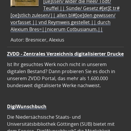
[ue]ssen/ wider die Heel/ Todt/
Teuffel || Sünde/ Gesetz #[et]c̃ tr#
[oe]stlich zulesen/|| allen bl#[oe]den gewissen/
vorfasset || vnd Reymweis gestellet || durch
Alexium Bres=||nicerum Cotbusianum.||
Autor: Bresnicer, Alexius
ZVDD - Zentrales Verzeichnis digitalisierter Drucke
Ist Ihr gesuchtes Werk noch nicht in unserem
digitalen Bestand? Dann probieren Sie es doch in
unserem ZVDD Portal, das mehr als 1.600.000
bundesweit digitalisierte Werke nachweist.
DigiWunschbuch
Die Niedersächsische Staats- und
Universitätsbibliothek Göttingen (SUB) bietet mit