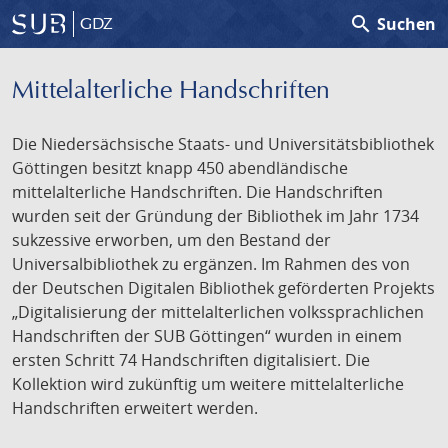
search
Suchen
GDZ
Mittelalterliche Handschriften
Die Niedersächsische Staats- und Universitätsbibliothek
Göttingen besitzt knapp 450 abendländische
mittelalterliche Handschriften. Die Handschriften
wurden seit der Gründung der Bibliothek im Jahr 1734
sukzessive erworben, um den Bestand der
Universalbibliothek zu ergänzen. Im Rahmen des von
der Deutschen Digitalen Bibliothek geförderten Projekts
„Digitalisierung der mittelalterlichen volkssprachlichen
Handschriften der SUB Göttingen“ wurden in einem
ersten Schritt 74 Handschriften digitalisiert. Die
Kollektion wird zukünftig um weitere mittelalterliche
Handschriften erweitert werden.