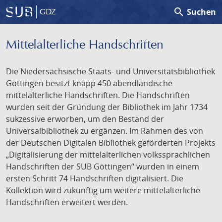
search
Suchen
GDZ
Mittelalterliche Handschriften
Die Niedersächsische Staats- und Universitätsbibliothek
Göttingen besitzt knapp 450 abendländische
mittelalterliche Handschriften. Die Handschriften
wurden seit der Gründung der Bibliothek im Jahr 1734
sukzessive erworben, um den Bestand der
Universalbibliothek zu ergänzen. Im Rahmen des von
der Deutschen Digitalen Bibliothek geförderten Projekts
„Digitalisierung der mittelalterlichen volkssprachlichen
Handschriften der SUB Göttingen“ wurden in einem
ersten Schritt 74 Handschriften digitalisiert. Die
Kollektion wird zukünftig um weitere mittelalterliche
Handschriften erweitert werden.