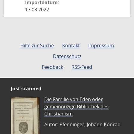
Importdatum:
17.03.2022
Hilfe zur Suche
Kontakt
Impressum
Datenschutz
Feedback
RSS-Feed
Just scanned
Die Familie von Eden oder
gemeinnüzige Bibliothek des
Christianism
Autor: Pfenninger, Johann Konrad