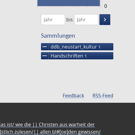
0
1474
1475
keyboard_arrow_right
bis
Suche
einschränke
Sammlungen
remove
ddb_neustart_kultur
1
remove
Handschriften
1
Feedback
RSS-Feed
s ist/ wie die || Christen aus warheit der
e]stlich zulesen/|| allen bl#[oe]den gewissen/