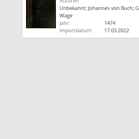
Autoren
Unbekannt; Johannes von Buch; Go
Wage
Jahr:
1474
Importdatum:
17.03.2022