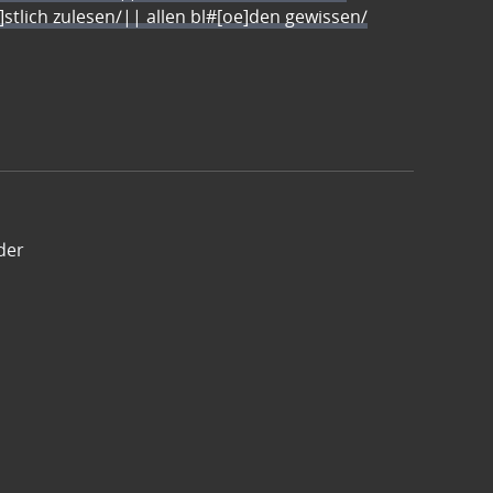
e]stlich zulesen/|| allen bl#[oe]den gewissen/
der