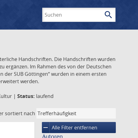
search
Suchen
lterliche Handschriften. Die Handschriften wurden
k zu ergänzen. Im Rahmen des von der Deutschen
ften der SUB Göttingen“ wurden in einem ersten
 erweitert werden.
Kultur |
Status:
laufend
er
sortiert nach
remove
Alle Filter entfernen
Autoren