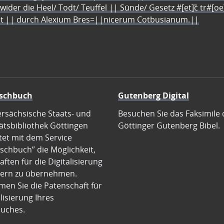
 wider die Heel/ Todt/ Teuffel || Sünde/ Gesetz #[et]c̃ tr#[o
let || durch Alexium Bres=||nicerum Cotbusianum.||
schbuch
Gutenberg Digital
ersächsische Staats- und
Besuchen Sie das Faksimile 
ätsbibliothek Göttingen
Göttinger Gutenberg Bibel.
tet mit dem Service
schbuch” die Möglichkeit,
ften für die Digitalisierung
ern zu übernehmen.
en Sie die Patenschaft für
alisierung Ihres
uches.