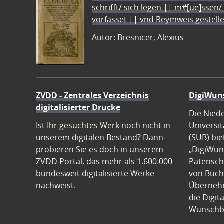
schrifft/ sich legen || m#[ue]ssen/
vorfasset || vnd Reymweis gestel
Autor: Bresnicer, Alexius
ZVDD - Zentrales Verzeichnis
DigiWun
digitalisierter Drucke
Die Nied
Ist Ihr gesuchtes Werk noch nicht in
Universit
unserem digitalen Bestand? Dann
(SUB) bie
probieren Sie es doch in unserem
„DigiWun
ZVDD Portal, das mehr als 1.600.000
Patenscha
bundesweit digitalisierte Werke
von Büch
nachweist.
Übernehm
die Digit
Wunschb