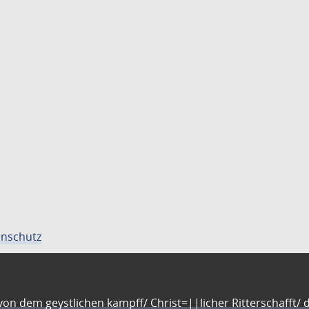
nschutz
n dem geystlichen kampff/ Christ=||licher Ritterschafft/ da