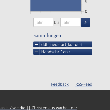
0
0
1474
1475
keyboard_arrow_right
bis
Suche
einschränke
Sammlungen
remove
ddb_neustart_kultur
1
remove
Handschriften
1
Feedback
RSS-Feed
s ist/ wie die || Christen aus warheit der