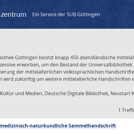
gszentrum
Ein Service der SUB Göttingen
liothek Göttingen besitzt knapp 450 abendländische mittela
ukzessive erworben, um den Bestand der Universalbibliothe
lisierung der mittelalterlichen volkssprachlichen Handschri
ion wird zukünftig um weitere mittelalterliche Handschriften
ultur und Medien, Deutsche Digitale Bibliothek, Neustart 
1 Treff
sch-medizinisch-naturkundliche Sammelhandschrift