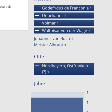
 von der
remove
Godefridus de Franconia
1
remove
Unbekannt
1
remove
Volmar
1
remove
Walthisar von der Wage
1
Johannes von Buch
1
Meister Albrant
1
Orte
remove
Nordbayern, Ostfranken
(?)
1
Jahre
1
1