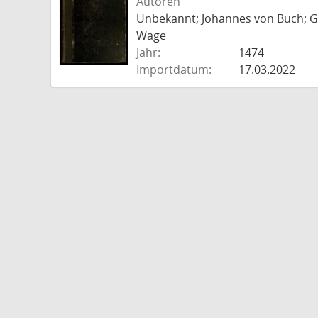
Autoren
Unbekannt; Johannes von Buch; Go
Wage
Jahr:
1474
Importdatum:
17.03.2022