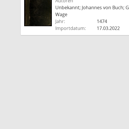
Autoren
Unbekannt; Johannes von Buch; Go
Wage
Jahr:
1474
Importdatum:
17.03.2022