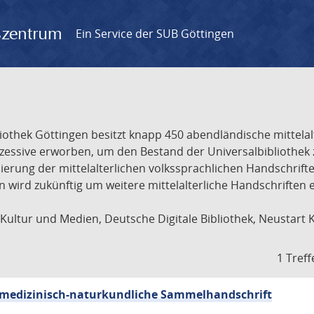
gszentrum
Ein Service der SUB Göttingen
liothek Göttingen besitzt knapp 450 abendländische mittela
ukzessive erworben, um den Bestand der Universalbibliothe
lisierung der mittelalterlichen volkssprachlichen Handschri
ion wird zukünftig um weitere mittelalterliche Handschriften
ultur und Medien, Deutsche Digitale Bibliothek, Neustart 
1 Treff
sch-medizinisch-naturkundliche Sammelhandschrift