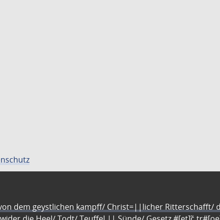
nschutz
n dem geystlichen kampff/ Christ=||licher Ritterschafft/ da
 wider die Heel/ Todt/ Teuffel || Sünde/ Gesetz #[et]c̃ tr#[o