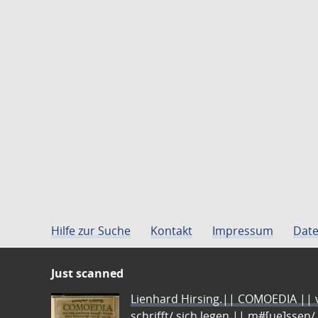
Hilfe zur Suche
Kontakt
Impressum
Date
Just scanned
Lienhard Hirsing.|| COMOEDIA || vo
schrifft/ sich legen || m#[ue]ssen/