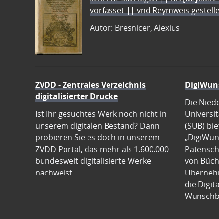
vorfasset || vnd Reymweis gestel
Autor: Bresnicer, Alexius
ZVDD - Zentrales Verzeichnis
DigiWun
digitalisierter Drucke
Die Nied
Ist Ihr gesuchtes Werk noch nicht in
Universit
unserem digitalen Bestand? Dann
(SUB) bie
probieren Sie es doch in unserem
„DigiWun
ZVDD Portal, das mehr als 1.600.000
Patenscha
bundesweit digitalisierte Werke
von Büch
nachweist.
Übernehm
die Digit
Wunschb