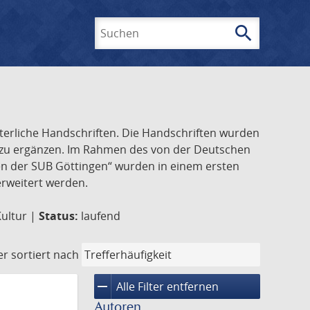
search
Suchen
lterliche Handschriften. Die Handschriften wurden
k zu ergänzen. Im Rahmen des von der Deutschen
ften der SUB Göttingen“ wurden in einem ersten
 erweitert werden.
Kultur |
Status:
laufend
er
sortiert nach
remove
Alle Filter entfernen
Autoren