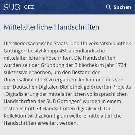
search
Suchen
GDZ
Mittelalterliche Handschriften
Die Niedersächsische Staats- und Universitätsbibliothek
Göttingen besitzt knapp 450 abendländische
mittelalterliche Handschriften. Die Handschriften
wurden seit der Gründung der Bibliothek im Jahr 1734
sukzessive erworben, um den Bestand der
Universalbibliothek zu ergänzen. Im Rahmen des von
der Deutschen Digitalen Bibliothek geförderten Projekts
„Digitalisierung der mittelalterlichen volkssprachlichen
Handschriften der SUB Göttingen“ wurden in einem
ersten Schritt 74 Handschriften digitalisiert. Die
Kollektion wird zukünftig um weitere mittelalterliche
Handschriften erweitert werden.