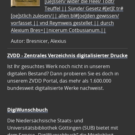
[ue]ssen/ wider die Heel/ Todt/
Teuffel || Sünde/ Gesetz #[et]c̃ tr#
[oe]stlich zulesen/|| allen bl#[oe]den gewissen/
vorfasset || vnd Reymweis gestellet || durch
Alexium Bres=||nicerum Cotbusianum.||
Autor: Bresnicer, Alexius
ZVDD - Zentrales Verzeichnis digitalisierter Drucke
Ist Ihr gesuchtes Werk noch nicht in unserem
digitalen Bestand? Dann probieren Sie es doch in
unserem ZVDD Portal, das mehr als 1.600.000
bundesweit digitalisierte Werke nachweist.
DigiWunschbuch
Die Niedersächsische Staats- und
Universitätsbibliothek Göttingen (SUB) bietet mit