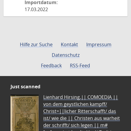
Importdatum:
17.03.2022
Hilfe zur Suche
Kontakt
Impressum
Datenschutz
Feedback
RSS-Feed
Just scanned
Lienhard Hirsing.|| COMOEDIA ||
von dem geystlichen kampff/
Christ=||licher Ritterschafft/ das
ist/ wie die || Christen aus warheit
der schrifft/ sich legen || m#