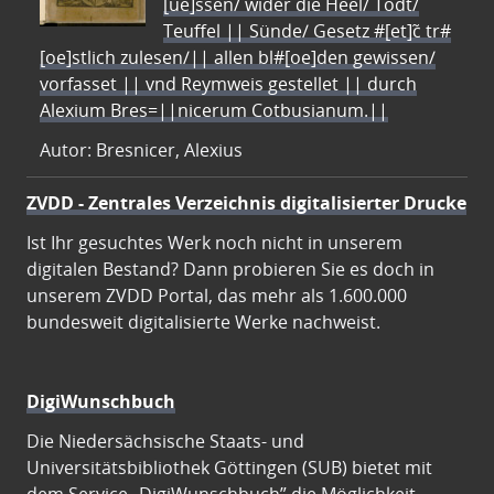
[ue]ssen/ wider die Heel/ Todt/
Teuffel || Sünde/ Gesetz #[et]c̃ tr#
[oe]stlich zulesen/|| allen bl#[oe]den gewissen/
vorfasset || vnd Reymweis gestellet || durch
Alexium Bres=||nicerum Cotbusianum.||
Autor: Bresnicer, Alexius
ZVDD - Zentrales Verzeichnis digitalisierter Drucke
Ist Ihr gesuchtes Werk noch nicht in unserem
digitalen Bestand? Dann probieren Sie es doch in
unserem ZVDD Portal, das mehr als 1.600.000
bundesweit digitalisierte Werke nachweist.
DigiWunschbuch
Die Niedersächsische Staats- und
Universitätsbibliothek Göttingen (SUB) bietet mit