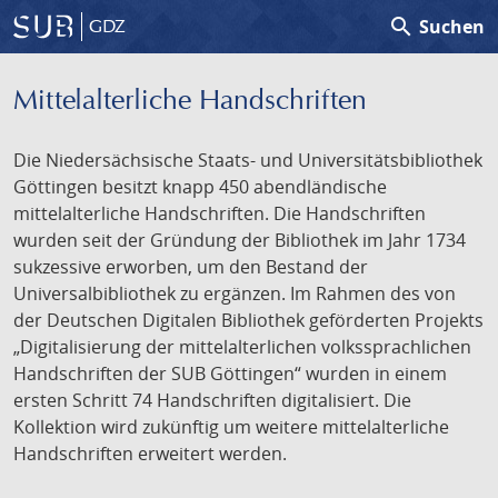
search
Suchen
GDZ
Mittelalterliche Handschriften
Die Niedersächsische Staats- und Universitätsbibliothek
Göttingen besitzt knapp 450 abendländische
mittelalterliche Handschriften. Die Handschriften
wurden seit der Gründung der Bibliothek im Jahr 1734
sukzessive erworben, um den Bestand der
Universalbibliothek zu ergänzen. Im Rahmen des von
der Deutschen Digitalen Bibliothek geförderten Projekts
„Digitalisierung der mittelalterlichen volkssprachlichen
Handschriften der SUB Göttingen“ wurden in einem
ersten Schritt 74 Handschriften digitalisiert. Die
Kollektion wird zukünftig um weitere mittelalterliche
Handschriften erweitert werden.