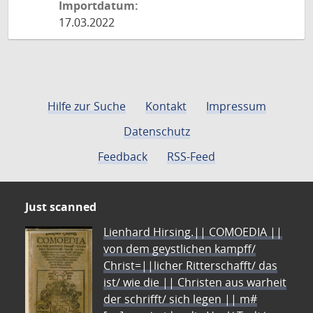
Importdatum:
17.03.2022
Hilfe zur Suche
Kontakt
Impressum
Datenschutz
Feedback
RSS-Feed
Just scanned
Lienhard Hirsing.|| COMOEDIA ||
von dem geystlichen kampff/
Christ=||licher Ritterschafft/ das
ist/ wie die || Christen aus warheit
der schrifft/ sich legen || m#