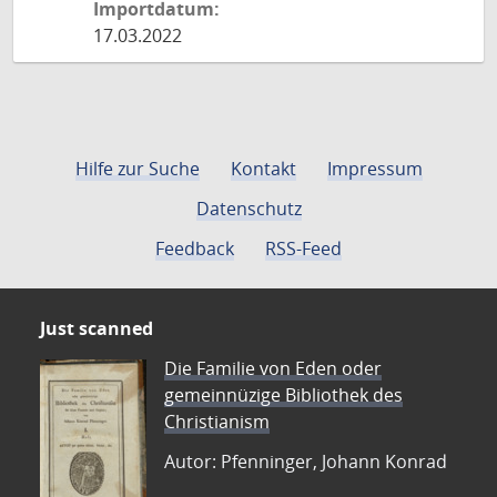
Importdatum:
17.03.2022
Hilfe zur Suche
Kontakt
Impressum
Datenschutz
Feedback
RSS-Feed
Just scanned
Die Familie von Eden oder
gemeinnüzige Bibliothek des
Christianism
Autor: Pfenninger, Johann Konrad