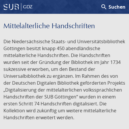
search
Suchen
GDZ
Mittelalterliche Handschriften
Die Niedersächsische Staats- und Universitätsbibliothek
Göttingen besitzt knapp 450 abendländische
mittelalterliche Handschriften. Die Handschriften
wurden seit der Gründung der Bibliothek im Jahr 1734
sukzessive erworben, um den Bestand der
Universalbibliothek zu ergänzen. Im Rahmen des von
der Deutschen Digitalen Bibliothek geförderten Projekts
„Digitalisierung der mittelalterlichen volkssprachlichen
Handschriften der SUB Göttingen“ wurden in einem
ersten Schritt 74 Handschriften digitalisiert. Die
Kollektion wird zukünftig um weitere mittelalterliche
Handschriften erweitert werden.