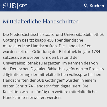
search
Suchen
GDZ
Mittelalterliche Handschriften
Die Niedersächsische Staats- und Universitätsbibliothek
Göttingen besitzt knapp 450 abendländische
mittelalterliche Handschriften. Die Handschriften
wurden seit der Gründung der Bibliothek im Jahr 1734
sukzessive erworben, um den Bestand der
Universalbibliothek zu ergänzen. Im Rahmen des von
der Deutschen Digitalen Bibliothek geförderten Projekts
„Digitalisierung der mittelalterlichen volkssprachlichen
Handschriften der SUB Göttingen“ wurden in einem
ersten Schritt 74 Handschriften digitalisiert. Die
Kollektion wird zukünftig um weitere mittelalterliche
Handschriften erweitert werden.