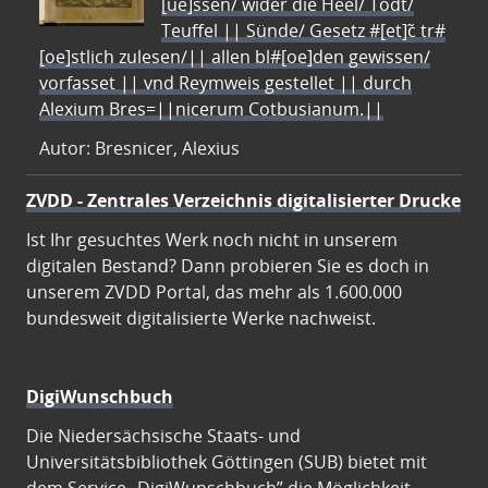
[ue]ssen/ wider die Heel/ Todt/
Teuffel || Sünde/ Gesetz #[et]c̃ tr#
[oe]stlich zulesen/|| allen bl#[oe]den gewissen/
vorfasset || vnd Reymweis gestellet || durch
Alexium Bres=||nicerum Cotbusianum.||
Autor: Bresnicer, Alexius
ZVDD - Zentrales Verzeichnis digitalisierter Drucke
Ist Ihr gesuchtes Werk noch nicht in unserem
digitalen Bestand? Dann probieren Sie es doch in
unserem ZVDD Portal, das mehr als 1.600.000
bundesweit digitalisierte Werke nachweist.
DigiWunschbuch
Die Niedersächsische Staats- und
Universitätsbibliothek Göttingen (SUB) bietet mit