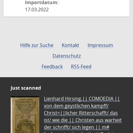
Importdatum:
17.03.2022
Hilfe zur Suche
Kontakt
Impressum
Datenschutz
Feedback
RSS-Feed
Just scanned
Lienhard Hirsing.|| COMOEDIA ||
von dem geystlichen kampff/
Christ=||licher Ritterschafft/ das
ist/ wie die || Christen aus warheit
der schrifft/ sich legen || m#