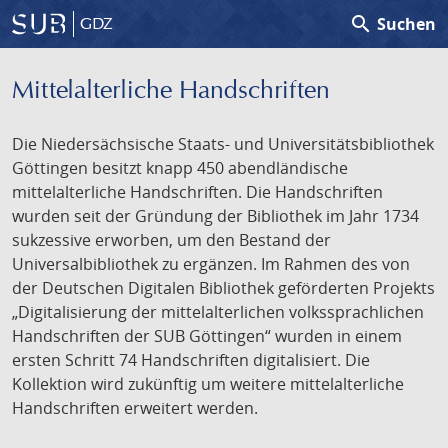
search
Suchen
GDZ
Mittelalterliche Handschriften
Die Niedersächsische Staats- und Universitätsbibliothek
Göttingen besitzt knapp 450 abendländische
mittelalterliche Handschriften. Die Handschriften
wurden seit der Gründung der Bibliothek im Jahr 1734
sukzessive erworben, um den Bestand der
Universalbibliothek zu ergänzen. Im Rahmen des von
der Deutschen Digitalen Bibliothek geförderten Projekts
„Digitalisierung der mittelalterlichen volkssprachlichen
Handschriften der SUB Göttingen“ wurden in einem
ersten Schritt 74 Handschriften digitalisiert. Die
Kollektion wird zukünftig um weitere mittelalterliche
Handschriften erweitert werden.