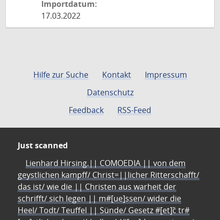
Importdatum:
17.03.2022
Hilfe zur Suche
Kontakt
Impressum
Datenschutz
Feedback
RSS-Feed
Just scanned
Lienhard Hirsing.|| COMOEDIA || von dem
geystlichen kampff/ Christ=||licher Ritterschafft/
das ist/ wie die || Christen aus warheit der
schrifft/ sich legen || m#[ue]ssen/ wider die
Heel/ Todt/ Teuffel || Sünde/ Gesetz #[et]c̃ tr#