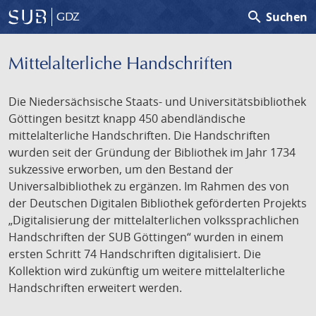
search
Suchen
GDZ
Mittelalterliche Handschriften
Die Niedersächsische Staats- und Universitätsbibliothek
Göttingen besitzt knapp 450 abendländische
mittelalterliche Handschriften. Die Handschriften
wurden seit der Gründung der Bibliothek im Jahr 1734
sukzessive erworben, um den Bestand der
Universalbibliothek zu ergänzen. Im Rahmen des von
der Deutschen Digitalen Bibliothek geförderten Projekts
„Digitalisierung der mittelalterlichen volkssprachlichen
Handschriften der SUB Göttingen“ wurden in einem
ersten Schritt 74 Handschriften digitalisiert. Die
Kollektion wird zukünftig um weitere mittelalterliche
Handschriften erweitert werden.