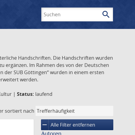
search
Suchen
lterliche Handschriften. Die Handschriften wurden
k zu ergänzen. Im Rahmen des von der Deutschen
ften der SUB Göttingen“ wurden in einem ersten
 erweitert werden.
Kultur |
Status:
laufend
er
sortiert nach
remove
Alle Filter entfernen
Autoren