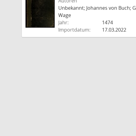
Autoren
Unbekannt; Johannes von Buch; Go
Wage
Jahr:
1474
Importdatum:
17.03.2022