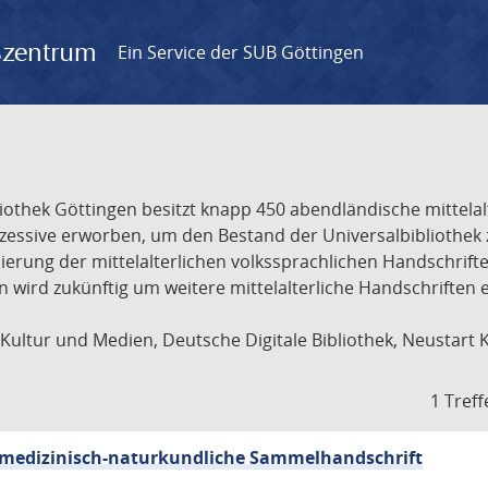
gszentrum
Ein Service der SUB Göttingen
liothek Göttingen besitzt knapp 450 abendländische mittela
ukzessive erworben, um den Bestand der Universalbibliothe
lisierung der mittelalterlichen volkssprachlichen Handschri
ion wird zukünftig um weitere mittelalterliche Handschriften
ultur und Medien, Deutsche Digitale Bibliothek, Neustart 
1 Treff
sch-medizinisch-naturkundliche Sammelhandschrift