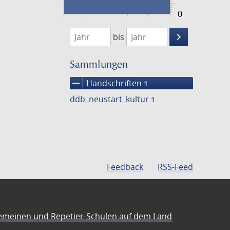
0
1474
1475
keyboard_arrow_right
bis
Suche
einschränke
Sammlungen
remove
Handschriften
1
ddb_neustart_kultur
1
Feedback
RSS-Feed
emeinen und Repetier-Schulen auf dem Land