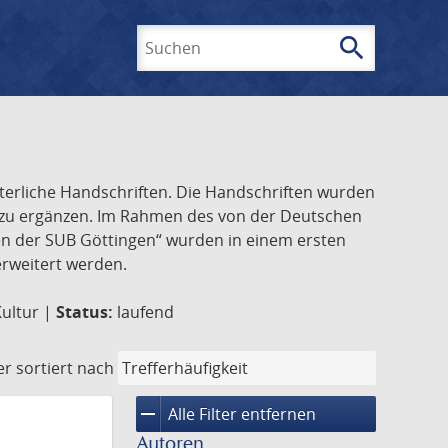
search
Suchen
lterliche Handschriften. Die Handschriften wurden
k zu ergänzen. Im Rahmen des von der Deutschen
ften der SUB Göttingen“ wurden in einem ersten
 erweitert werden.
Kultur |
Status:
laufend
er
sortiert nach
remove
Alle Filter entfernen
Autoren