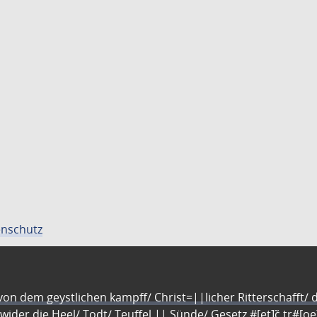
nschutz
n dem geystlichen kampff/ Christ=||licher Ritterschafft/ da
 wider die Heel/ Todt/ Teuffel || Sünde/ Gesetz #[et]c̃ tr#[o