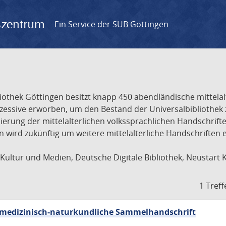
gszentrum
Ein Service der SUB Göttingen
liothek Göttingen besitzt knapp 450 abendländische mittela
ukzessive erworben, um den Bestand der Universalbibliothe
lisierung der mittelalterlichen volkssprachlichen Handschri
ion wird zukünftig um weitere mittelalterliche Handschriften
ultur und Medien, Deutsche Digitale Bibliothek, Neustart 
1 Treff
sch-medizinisch-naturkundliche Sammelhandschrift