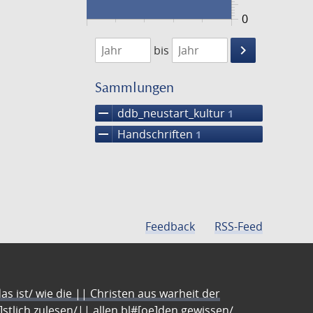
0
1474
1475
keyboard_arrow_right
bis
Suche
einschränke
Sammlungen
remove
ddb_neustart_kultur
1
remove
Handschriften
1
Feedback
RSS-Feed
s ist/ wie die || Christen aus warheit der
e]stlich zulesen/|| allen bl#[oe]den gewissen/