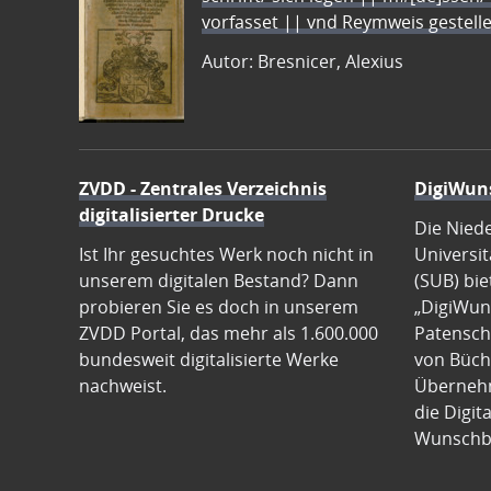
vorfasset || vnd Reymweis gestel
Autor: Bresnicer, Alexius
ZVDD - Zentrales Verzeichnis
DigiWun
digitalisierter Drucke
Die Nied
Ist Ihr gesuchtes Werk noch nicht in
Universit
unserem digitalen Bestand? Dann
(SUB) bie
probieren Sie es doch in unserem
„DigiWun
ZVDD Portal, das mehr als 1.600.000
Patenscha
bundesweit digitalisierte Werke
von Büch
nachweist.
Übernehm
die Digit
Wunschb