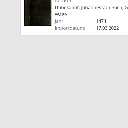
Autoren
Unbekannt; Johannes von Buch; Go
Wage
Jahr:
1474
Importdatum:
17.03.2022