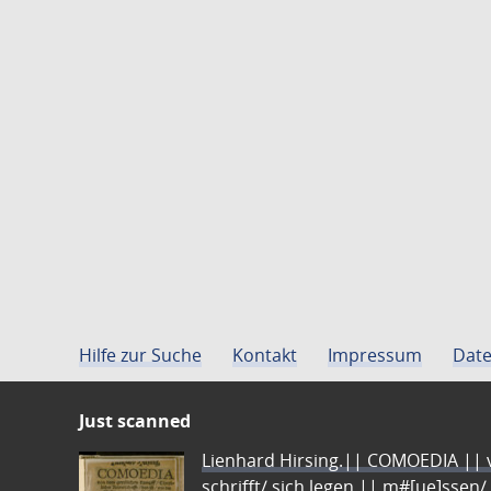
Hilfe zur Suche
Kontakt
Impressum
Date
Just scanned
Lienhard Hirsing.|| COMOEDIA || vo
schrifft/ sich legen || m#[ue]ssen/