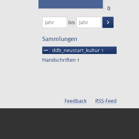
0
1474
1475
keyboard_arrow_right
bis
Suche
einschränke
Sammlungen
remove
ddb_neustart_kultur
1
Handschriften
1
Feedback
RSS-Feed