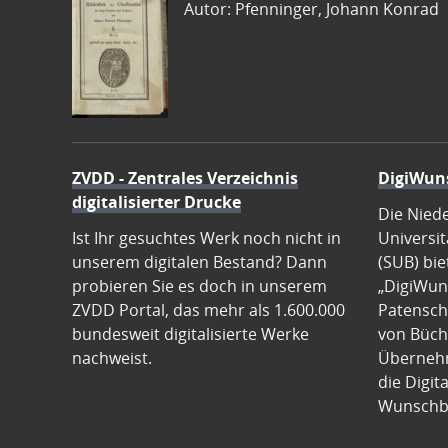
Autor: Pfenninger, Johann Konrad
ZVDD - Zentrales Verzeichnis
DigiWun
digitalisierter Drucke
Die Nied
Ist Ihr gesuchtes Werk noch nicht in
Universit
unserem digitalen Bestand? Dann
(SUB) bie
probieren Sie es doch in unserem
„DigiWun
ZVDD Portal, das mehr als 1.600.000
Patenscha
bundesweit digitalisierte Werke
von Büch
nachweist.
Übernehm
die Digit
Wunschb