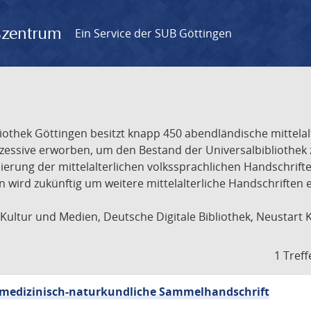
gszentrum
Ein Service der SUB Göttingen
liothek Göttingen besitzt knapp 450 abendländische mittela
ukzessive erworben, um den Bestand der Universalbibliothe
lisierung der mittelalterlichen volkssprachlichen Handschri
ion wird zukünftig um weitere mittelalterliche Handschriften
ultur und Medien, Deutsche Digitale Bibliothek, Neustart 
1 Treff
sch-medizinisch-naturkundliche Sammelhandschrift