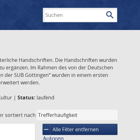
search
Suchen
lterliche Handschriften. Die Handschriften wurden
k zu ergänzen. Im Rahmen des von der Deutschen
ften der SUB Göttingen“ wurden in einem ersten
 erweitert werden.
Kultur |
Status:
laufend
er
sortiert nach
remove
Alle Filter entfernen
Autoren