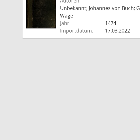
Autoren
Unbekannt; Johannes von Buch; Go
Wage
Jahr:
1474
Importdatum:
17.03.2022