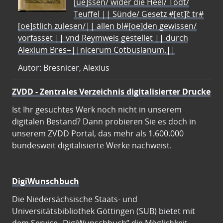
[ue]ssen/ wider die Heel/ Todt/
Teuffel || Sünde/ Gesetz #[et]c̃ tr#
[oe]stlich zulesen/|| allen bl#[oe]den gewissen/
vorfasset || vnd Reymweis gestellet || durch
Alexium Bres=||nicerum Cotbusianum.||
Autor: Bresnicer, Alexius
ZVDD - Zentrales Verzeichnis digitalisierter Drucke
Ist Ihr gesuchtes Werk noch nicht in unserem
digitalen Bestand? Dann probieren Sie es doch in
unserem ZVDD Portal, das mehr als 1.600.000
bundesweit digitalisierte Werke nachweist.
DigiWunschbuch
Die Niedersächsische Staats- und
Universitätsbibliothek Göttingen (SUB) bietet mit