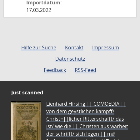
Importdatum:
17.03.2022
Hilfe zur Suche
Kontakt
Impressum
Datenschutz
Feedback
RSS-Feed
Just scanned
Lienhard Hirsing.|| COMOEDIA ||
von dem geystlichen kampff/
Christ=||licher Ritterschafft/ das
ist/ wie die || Christen aus warheit
der schrifft/ sich legen || m#