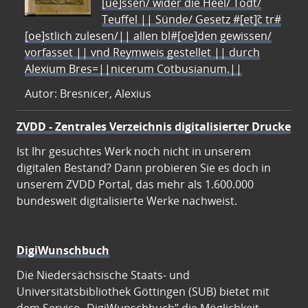
[ue]ssen/ wider die Heel/ Todt/
Teuffel || Sünde/ Gesetz #[et]c̃ tr#
[oe]stlich zulesen/|| allen bl#[oe]den gewissen/
vorfasset || vnd Reymweis gestellet || durch
Alexium Bres=||nicerum Cotbusianum.||
Autor: Bresnicer, Alexius
ZVDD - Zentrales Verzeichnis digitalisierter Drucke
Ist Ihr gesuchtes Werk noch nicht in unserem
digitalen Bestand? Dann probieren Sie es doch in
unserem ZVDD Portal, das mehr als 1.600.000
bundesweit digitalisierte Werke nachweist.
DigiWunschbuch
Die Niedersächsische Staats- und
Universitätsbibliothek Göttingen (SUB) bietet mit