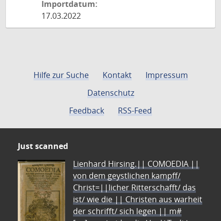
Importdatum:
17.03.2022
Hilfe zur Suche
Kontakt
Impressum
Datenschutz
Feedback
RSS-Feed
Just scanned
Lienhard Hirsing.|| COMOEDIA ||
von dem geystlichen kampff/
Christ=||licher Ritterschafft/ das
ist/ wie die || Christen aus warheit
der schrifft/ sich legen || m#