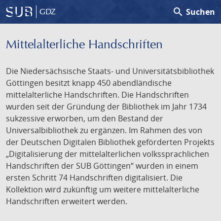
search
Suchen
GDZ
Mittelalterliche Handschriften
Die Niedersächsische Staats- und Universitätsbibliothek
Göttingen besitzt knapp 450 abendländische
mittelalterliche Handschriften. Die Handschriften
wurden seit der Gründung der Bibliothek im Jahr 1734
sukzessive erworben, um den Bestand der
Universalbibliothek zu ergänzen. Im Rahmen des von
der Deutschen Digitalen Bibliothek geförderten Projekts
„Digitalisierung der mittelalterlichen volkssprachlichen
Handschriften der SUB Göttingen“ wurden in einem
ersten Schritt 74 Handschriften digitalisiert. Die
Kollektion wird zukünftig um weitere mittelalterliche
Handschriften erweitert werden.