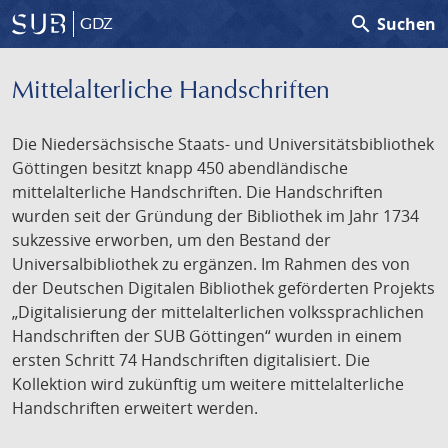
search
Suchen
GDZ
Mittelalterliche Handschriften
Die Niedersächsische Staats- und Universitätsbibliothek
Göttingen besitzt knapp 450 abendländische
mittelalterliche Handschriften. Die Handschriften
wurden seit der Gründung der Bibliothek im Jahr 1734
sukzessive erworben, um den Bestand der
Universalbibliothek zu ergänzen. Im Rahmen des von
der Deutschen Digitalen Bibliothek geförderten Projekts
„Digitalisierung der mittelalterlichen volkssprachlichen
Handschriften der SUB Göttingen“ wurden in einem
ersten Schritt 74 Handschriften digitalisiert. Die
Kollektion wird zukünftig um weitere mittelalterliche
Handschriften erweitert werden.