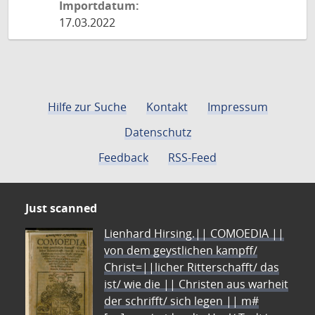
Importdatum:
17.03.2022
Hilfe zur Suche
Kontakt
Impressum
Datenschutz
Feedback
RSS-Feed
Just scanned
Lienhard Hirsing.|| COMOEDIA ||
von dem geystlichen kampff/
Christ=||licher Ritterschafft/ das
ist/ wie die || Christen aus warheit
der schrifft/ sich legen || m#