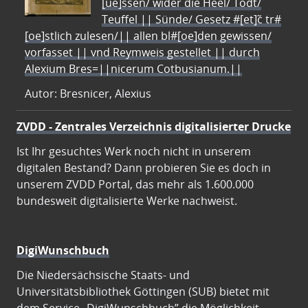
[ue]ssen/ wider die Heel/ Todt/
Teuffel || Sünde/ Gesetz #[et]c̃ tr#
[oe]stlich zulesen/|| allen bl#[oe]den gewissen/
vorfasset || vnd Reymweis gestellet || durch
Alexium Bres=||nicerum Cotbusianum.||
Autor: Bresnicer, Alexius
ZVDD - Zentrales Verzeichnis digitalisierter Drucke
Ist Ihr gesuchtes Werk noch nicht in unserem
digitalen Bestand? Dann probieren Sie es doch in
unserem ZVDD Portal, das mehr als 1.600.000
bundesweit digitalisierte Werke nachweist.
DigiWunschbuch
Die Niedersächsische Staats- und
Universitätsbibliothek Göttingen (SUB) bietet mit