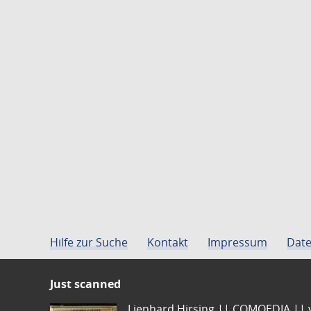
Hilfe zur Suche
Kontakt
Impressum
Date
Just scanned
Lienhard Hirsing.|| COMOEDIA || vo