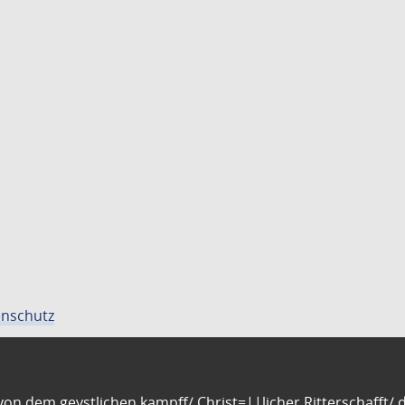
nschutz
n dem geystlichen kampff/ Christ=||licher Ritterschafft/ da