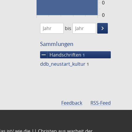
0
0
1474
1475
keyboard_arrow_right
bis
Suche
einschränke
Sammlungen
remove
Handschriften
1
ddb_neustart_kultur
1
Feedback
RSS-Feed
s ist/ wie die || Christen aus warheit der