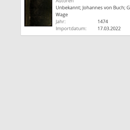
Autoren
Unbekannt; Johannes von Buch; Go
Wage
Jahr:
1474
Importdatum:
17.03.2022