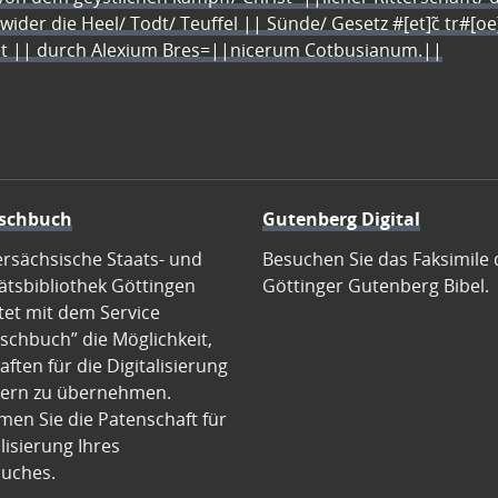
 wider die Heel/ Todt/ Teuffel || Sünde/ Gesetz #[et]c̃ tr#[o
let || durch Alexium Bres=||nicerum Cotbusianum.||
schbuch
Gutenberg Digital
ersächsische Staats- und
Besuchen Sie das Faksimile 
ätsbibliothek Göttingen
Göttinger Gutenberg Bibel.
tet mit dem Service
schbuch” die Möglichkeit,
ften für die Digitalisierung
ern zu übernehmen.
en Sie die Patenschaft für
alisierung Ihres
uches.