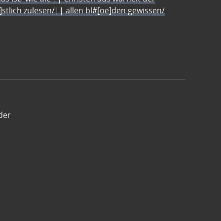
e]stlich zulesen/|| allen bl#[oe]den gewissen/
der