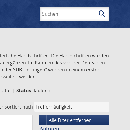
search
Suchen
lterliche Handschriften. Die Handschriften wurden
k zu ergänzen. Im Rahmen des von der Deutschen
ften der SUB Göttingen“ wurden in einem ersten
 erweitert werden.
Kultur |
Status:
laufend
er
sortiert nach
remove
Alle Filter entfernen
Autoren