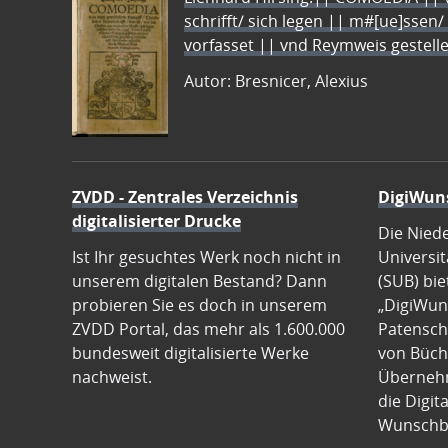
schrifft/ sich legen || m#[ue]ssen/
vorfasset || vnd Reymweis gestel
Autor: Bresnicer, Alexius
ZVDD - Zentrales Verzeichnis
DigiWun
digitalisierter Drucke
Die Nied
Ist Ihr gesuchtes Werk noch nicht in
Universit
unserem digitalen Bestand? Dann
(SUB) bie
probieren Sie es doch in unserem
„DigiWun
ZVDD Portal, das mehr als 1.600.000
Patenscha
bundesweit digitalisierte Werke
von Büch
nachweist.
Übernehm
die Digit
Wunschb