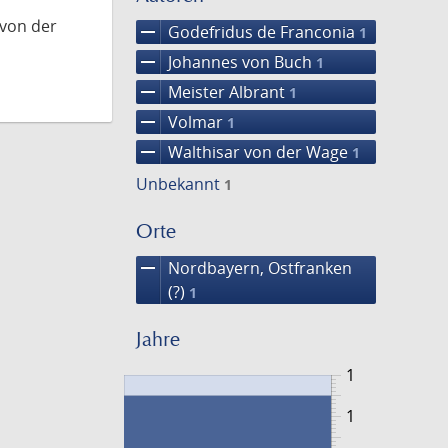
 von der
remove
Godefridus de Franconia
1
remove
Johannes von Buch
1
remove
Meister Albrant
1
remove
Volmar
1
remove
Walthisar von der Wage
1
Unbekannt
1
Orte
remove
Nordbayern, Ostfranken
(?)
1
Jahre
1
1