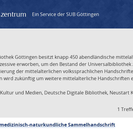
gszentrum
Ein Service der SUB Göttingen
liothek Göttingen besitzt knapp 450 abendländische mittela
ukzessive erworben, um den Bestand der Universalbibliothe
lisierung der mittelalterlichen volkssprachlichen Handschri
ion wird zukünftig um weitere mittelalterliche Handschriften
ultur und Medien, Deutsche Digitale Bibliothek, Neustart 
1 Treff
sch-medizinisch-naturkundliche Sammelhandschrift