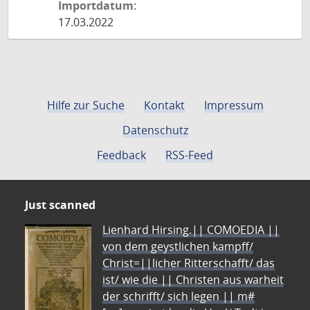
Importdatum:
17.03.2022
Hilfe zur Suche
Kontakt
Impressum
Datenschutz
Feedback
RSS-Feed
Just scanned
Lienhard Hirsing.|| COMOEDIA ||
von dem geystlichen kampff/
Christ=||licher Ritterschafft/ das
ist/ wie die || Christen aus warheit
der schrifft/ sich legen || m#