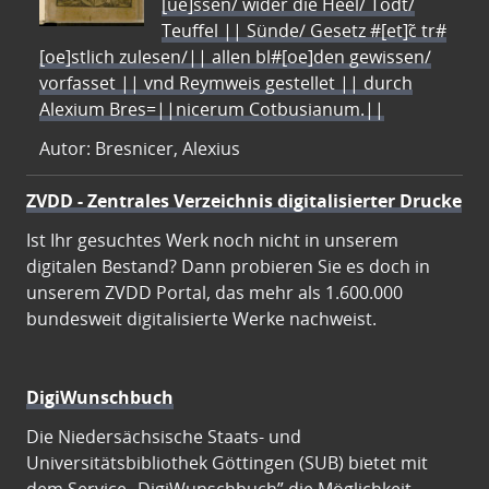
[ue]ssen/ wider die Heel/ Todt/
Teuffel || Sünde/ Gesetz #[et]c̃ tr#
[oe]stlich zulesen/|| allen bl#[oe]den gewissen/
vorfasset || vnd Reymweis gestellet || durch
Alexium Bres=||nicerum Cotbusianum.||
Autor: Bresnicer, Alexius
ZVDD - Zentrales Verzeichnis digitalisierter Drucke
Ist Ihr gesuchtes Werk noch nicht in unserem
digitalen Bestand? Dann probieren Sie es doch in
unserem ZVDD Portal, das mehr als 1.600.000
bundesweit digitalisierte Werke nachweist.
DigiWunschbuch
Die Niedersächsische Staats- und
Universitätsbibliothek Göttingen (SUB) bietet mit