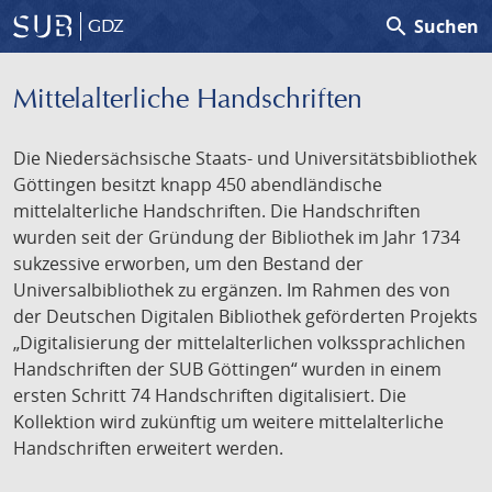
search
Suchen
GDZ
Mittelalterliche Handschriften
Die Niedersächsische Staats- und Universitätsbibliothek
Göttingen besitzt knapp 450 abendländische
mittelalterliche Handschriften. Die Handschriften
wurden seit der Gründung der Bibliothek im Jahr 1734
sukzessive erworben, um den Bestand der
Universalbibliothek zu ergänzen. Im Rahmen des von
der Deutschen Digitalen Bibliothek geförderten Projekts
„Digitalisierung der mittelalterlichen volkssprachlichen
Handschriften der SUB Göttingen“ wurden in einem
ersten Schritt 74 Handschriften digitalisiert. Die
Kollektion wird zukünftig um weitere mittelalterliche
Handschriften erweitert werden.