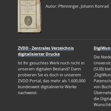
Autor: Pfenninger, Johann Konrad
ZVDD - Zentrales Verzeichnis
DigiWun
digitalisierter Drucke
Die Nied
Ist Ihr gesuchtes Werk noch nicht in
Universit
unserem digitalen Bestand? Dann
(SUB) bie
probieren Sie es doch in unserem
„DigiWun
ZVDD Portal, das mehr als 1.600.000
Patenscha
bundesweit digitalisierte Werke
von Büch
nachweist.
Übernehm
die Digit
Wunschb