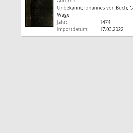
Autoren
Unbekannt; Johannes von Buch; Go
Wage
Jahr:
1474
Importdatum:
17.03.2022