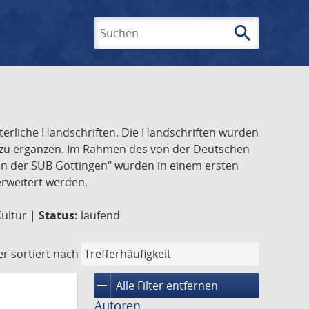
search
Suchen
lterliche Handschriften. Die Handschriften wurden
k zu ergänzen. Im Rahmen des von der Deutschen
ften der SUB Göttingen“ wurden in einem ersten
 erweitert werden.
Kultur |
Status:
laufend
er
sortiert nach
remove
Alle Filter entfernen
Autoren