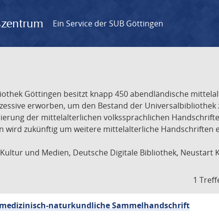
gszentrum
Ein Service der SUB Göttingen
liothek Göttingen besitzt knapp 450 abendländische mittela
ukzessive erworben, um den Bestand der Universalbibliothe
lisierung der mittelalterlichen volkssprachlichen Handschri
ion wird zukünftig um weitere mittelalterliche Handschriften
ultur und Medien, Deutsche Digitale Bibliothek, Neustart 
1 Treff
sch-medizinisch-naturkundliche Sammelhandschrift