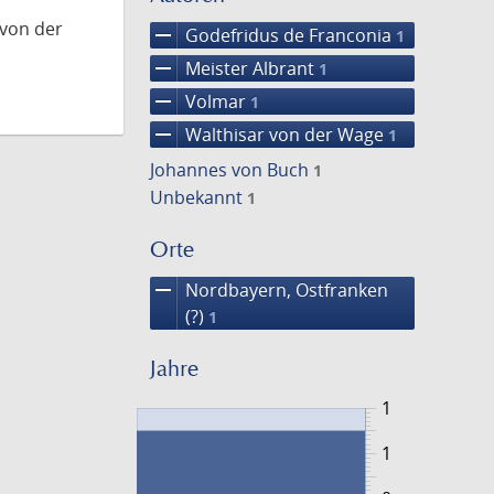
 von der
remove
Godefridus de Franconia
1
remove
Meister Albrant
1
remove
Volmar
1
remove
Walthisar von der Wage
1
Johannes von Buch
1
Unbekannt
1
Orte
remove
Nordbayern, Ostfranken
(?)
1
Jahre
1
1