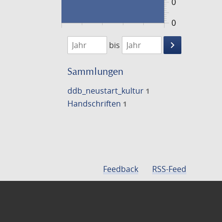
0
0
1474
1475
keyboard_arrow_right
bis
Suche
einschränke
Sammlungen
ddb_neustart_kultur
1
Handschriften
1
Feedback
RSS-Feed