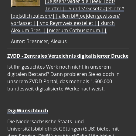
[ue]ssen/ wider die Heel/ Todt/
Teuffel || Sünde/ Gesetz #[et]c̃ tr#
[oe]stlich zulesen/|| allen bl#[oe]den gewissen/
vorfasset || vnd Reymweis gestellet || durch
Alexium Bres=||nicerum Cotbusianum.||
Autor: Bresnicer, Alexius
ZVDD - Zentrales Verzeichnis digitalisierter Drucke
Ist Ihr gesuchtes Werk noch nicht in unserem
digitalen Bestand? Dann probieren Sie es doch in
unserem ZVDD Portal, das mehr als 1.600.000
bundesweit digitalisierte Werke nachweist.
DigiWunschbuch
Die Niedersächsische Staats- und
Universitätsbibliothek Göttingen (SUB) bietet mit