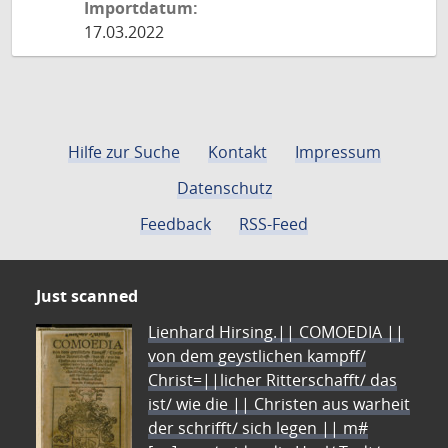
Importdatum:
17.03.2022
Hilfe zur Suche
Kontakt
Impressum
Datenschutz
Feedback
RSS-Feed
Just scanned
Lienhard Hirsing.|| COMOEDIA ||
von dem geystlichen kampff/
Christ=||licher Ritterschafft/ das
ist/ wie die || Christen aus warheit
der schrifft/ sich legen || m#