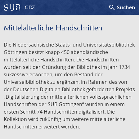
search
Suchen
GDZ
Mittelalterliche Handschriften
Die Niedersächsische Staats- und Universitätsbibliothek
Göttingen besitzt knapp 450 abendländische
mittelalterliche Handschriften. Die Handschriften
wurden seit der Gründung der Bibliothek im Jahr 1734
sukzessive erworben, um den Bestand der
Universalbibliothek zu ergänzen. Im Rahmen des von
der Deutschen Digitalen Bibliothek geförderten Projekts
„Digitalisierung der mittelalterlichen volkssprachlichen
Handschriften der SUB Göttingen“ wurden in einem
ersten Schritt 74 Handschriften digitalisiert. Die
Kollektion wird zukünftig um weitere mittelalterliche
Handschriften erweitert werden.