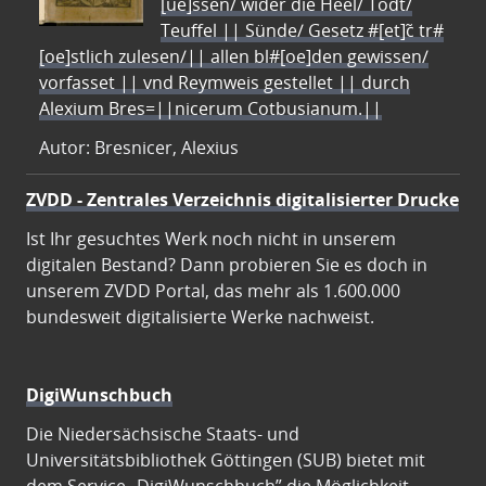
[ue]ssen/ wider die Heel/ Todt/
Teuffel || Sünde/ Gesetz #[et]c̃ tr#
[oe]stlich zulesen/|| allen bl#[oe]den gewissen/
vorfasset || vnd Reymweis gestellet || durch
Alexium Bres=||nicerum Cotbusianum.||
Autor: Bresnicer, Alexius
ZVDD - Zentrales Verzeichnis digitalisierter Drucke
Ist Ihr gesuchtes Werk noch nicht in unserem
digitalen Bestand? Dann probieren Sie es doch in
unserem ZVDD Portal, das mehr als 1.600.000
bundesweit digitalisierte Werke nachweist.
DigiWunschbuch
Die Niedersächsische Staats- und
Universitätsbibliothek Göttingen (SUB) bietet mit