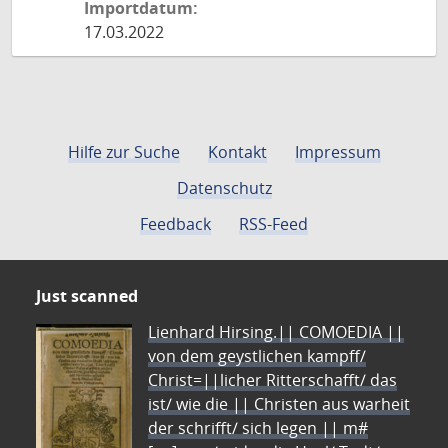
Importdatum:
17.03.2022
Hilfe zur Suche
Kontakt
Impressum
Datenschutz
Feedback
RSS-Feed
Just scanned
Lienhard Hirsing.|| COMOEDIA ||
von dem geystlichen kampff/
Christ=||licher Ritterschafft/ das
ist/ wie die || Christen aus warheit
der schrifft/ sich legen || m#