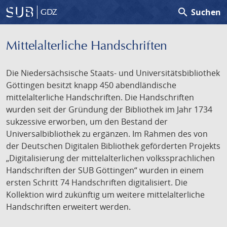
search
Suchen
GDZ
Mittelalterliche Handschriften
Die Niedersächsische Staats- und Universitätsbibliothek
Göttingen besitzt knapp 450 abendländische
mittelalterliche Handschriften. Die Handschriften
wurden seit der Gründung der Bibliothek im Jahr 1734
sukzessive erworben, um den Bestand der
Universalbibliothek zu ergänzen. Im Rahmen des von
der Deutschen Digitalen Bibliothek geförderten Projekts
„Digitalisierung der mittelalterlichen volkssprachlichen
Handschriften der SUB Göttingen“ wurden in einem
ersten Schritt 74 Handschriften digitalisiert. Die
Kollektion wird zukünftig um weitere mittelalterliche
Handschriften erweitert werden.