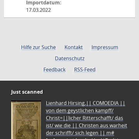
Importdatum:
17.03.2022
Hilfe zur Suche
Kontakt
Impressum
Datenschutz
Feedback
RSS-Feed
Just scanned
Lienhard Hirsing.|| COMOEDIA ||
von dem geystlichen kampff/
Christ=||licher Ritterschafft/ das
ist/ wie die || Christen aus warheit
der schrifft/ sich legen || m#