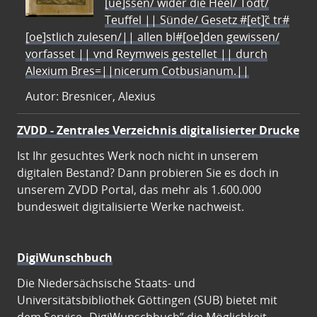
[ue]ssen/ wider die Heel/ Todt/
Teuffel || Sünde/ Gesetz #[et]c̃ tr#
[oe]stlich zulesen/|| allen bl#[oe]den gewissen/
vorfasset || vnd Reymweis gestellet || durch
Alexium Bres=||nicerum Cotbusianum.||
Autor: Bresnicer, Alexius
ZVDD - Zentrales Verzeichnis digitalisierter Drucke
Ist Ihr gesuchtes Werk noch nicht in unserem
digitalen Bestand? Dann probieren Sie es doch in
unserem ZVDD Portal, das mehr als 1.600.000
bundesweit digitalisierte Werke nachweist.
DigiWunschbuch
Die Niedersächsische Staats- und
Universitätsbibliothek Göttingen (SUB) bietet mit