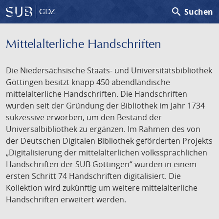
search
Suchen
GDZ
Mittelalterliche Handschriften
Die Niedersächsische Staats- und Universitätsbibliothek
Göttingen besitzt knapp 450 abendländische
mittelalterliche Handschriften. Die Handschriften
wurden seit der Gründung der Bibliothek im Jahr 1734
sukzessive erworben, um den Bestand der
Universalbibliothek zu ergänzen. Im Rahmen des von
der Deutschen Digitalen Bibliothek geförderten Projekts
„Digitalisierung der mittelalterlichen volkssprachlichen
Handschriften der SUB Göttingen“ wurden in einem
ersten Schritt 74 Handschriften digitalisiert. Die
Kollektion wird zukünftig um weitere mittelalterliche
Handschriften erweitert werden.