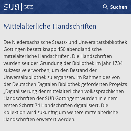
search
Suchen
GDZ
Mittelalterliche Handschriften
Die Niedersächsische Staats- und Universitätsbibliothek
Göttingen besitzt knapp 450 abendländische
mittelalterliche Handschriften. Die Handschriften
wurden seit der Gründung der Bibliothek im Jahr 1734
sukzessive erworben, um den Bestand der
Universalbibliothek zu ergänzen. Im Rahmen des von
der Deutschen Digitalen Bibliothek geförderten Projekts
„Digitalisierung der mittelalterlichen volkssprachlichen
Handschriften der SUB Göttingen“ wurden in einem
ersten Schritt 74 Handschriften digitalisiert. Die
Kollektion wird zukünftig um weitere mittelalterliche
Handschriften erweitert werden.