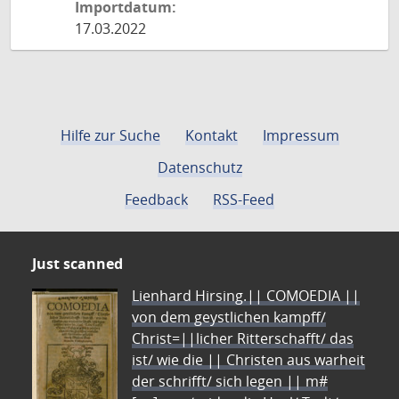
Importdatum:
17.03.2022
Hilfe zur Suche
Kontakt
Impressum
Datenschutz
Feedback
RSS-Feed
Just scanned
Lienhard Hirsing.|| COMOEDIA ||
von dem geystlichen kampff/
Christ=||licher Ritterschafft/ das
ist/ wie die || Christen aus warheit
der schrifft/ sich legen || m#