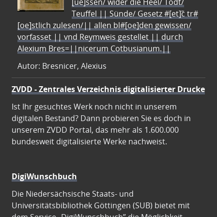
[ue]ssen/ wider die Heel/ Todt/
Teuffel || Sünde/ Gesetz #[et]c̃ tr#
[oe]stlich zulesen/|| allen bl#[oe]den gewissen/
vorfasset || vnd Reymweis gestellet || durch
Alexium Bres=||nicerum Cotbusianum.||
Autor: Bresnicer, Alexius
ZVDD - Zentrales Verzeichnis digitalisierter Drucke
Ist Ihr gesuchtes Werk noch nicht in unserem
digitalen Bestand? Dann probieren Sie es doch in
unserem ZVDD Portal, das mehr als 1.600.000
bundesweit digitalisierte Werke nachweist.
DigiWunschbuch
Die Niedersächsische Staats- und
Universitätsbibliothek Göttingen (SUB) bietet mit