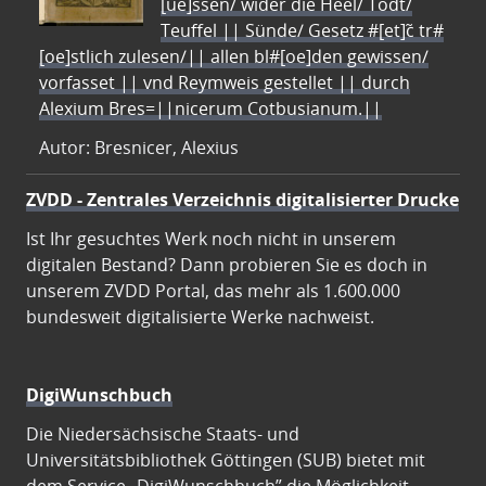
[ue]ssen/ wider die Heel/ Todt/
Teuffel || Sünde/ Gesetz #[et]c̃ tr#
[oe]stlich zulesen/|| allen bl#[oe]den gewissen/
vorfasset || vnd Reymweis gestellet || durch
Alexium Bres=||nicerum Cotbusianum.||
Autor: Bresnicer, Alexius
ZVDD - Zentrales Verzeichnis digitalisierter Drucke
Ist Ihr gesuchtes Werk noch nicht in unserem
digitalen Bestand? Dann probieren Sie es doch in
unserem ZVDD Portal, das mehr als 1.600.000
bundesweit digitalisierte Werke nachweist.
DigiWunschbuch
Die Niedersächsische Staats- und
Universitätsbibliothek Göttingen (SUB) bietet mit