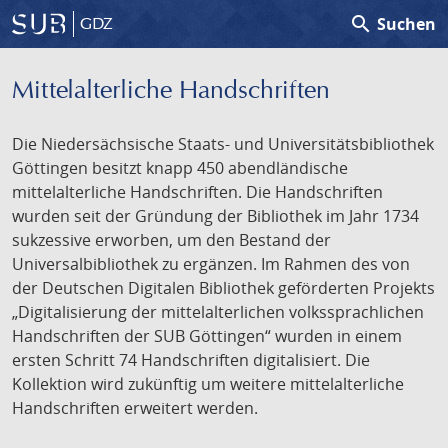
search
Suchen
GDZ
Mittelalterliche Handschriften
Die Niedersächsische Staats- und Universitätsbibliothek
Göttingen besitzt knapp 450 abendländische
mittelalterliche Handschriften. Die Handschriften
wurden seit der Gründung der Bibliothek im Jahr 1734
sukzessive erworben, um den Bestand der
Universalbibliothek zu ergänzen. Im Rahmen des von
der Deutschen Digitalen Bibliothek geförderten Projekts
„Digitalisierung der mittelalterlichen volkssprachlichen
Handschriften der SUB Göttingen“ wurden in einem
ersten Schritt 74 Handschriften digitalisiert. Die
Kollektion wird zukünftig um weitere mittelalterliche
Handschriften erweitert werden.