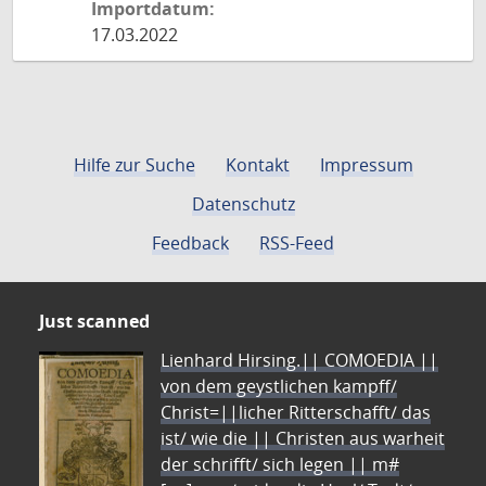
Importdatum:
17.03.2022
Hilfe zur Suche
Kontakt
Impressum
Datenschutz
Feedback
RSS-Feed
Just scanned
Lienhard Hirsing.|| COMOEDIA ||
von dem geystlichen kampff/
Christ=||licher Ritterschafft/ das
ist/ wie die || Christen aus warheit
der schrifft/ sich legen || m#