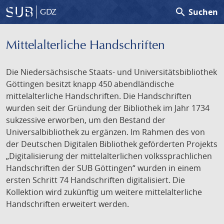
search
Suchen
GDZ
Mittelalterliche Handschriften
Die Niedersächsische Staats- und Universitätsbibliothek
Göttingen besitzt knapp 450 abendländische
mittelalterliche Handschriften. Die Handschriften
wurden seit der Gründung der Bibliothek im Jahr 1734
sukzessive erworben, um den Bestand der
Universalbibliothek zu ergänzen. Im Rahmen des von
der Deutschen Digitalen Bibliothek geförderten Projekts
„Digitalisierung der mittelalterlichen volkssprachlichen
Handschriften der SUB Göttingen“ wurden in einem
ersten Schritt 74 Handschriften digitalisiert. Die
Kollektion wird zukünftig um weitere mittelalterliche
Handschriften erweitert werden.