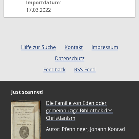
Importdatum:
17.03.2022
Hilfe zur Suche
Kontakt
Impressum
Datenschutz
Feedback
RSS-Feed
Just scanned
Die Familie von Eden oder
gemeinnüzige Bibliothek des
Christianism
Autor: Pfenninger, Johann Konrad