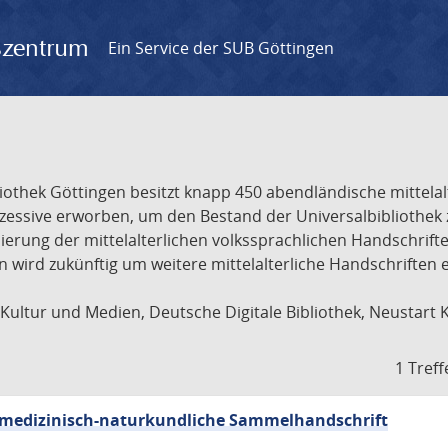
gszentrum
Ein Service der SUB Göttingen
liothek Göttingen besitzt knapp 450 abendländische mittela
ukzessive erworben, um den Bestand der Universalbibliothe
lisierung der mittelalterlichen volkssprachlichen Handschri
ion wird zukünftig um weitere mittelalterliche Handschriften
ultur und Medien, Deutsche Digitale Bibliothek, Neustart 
1 Treff
sch-medizinisch-naturkundliche Sammelhandschrift