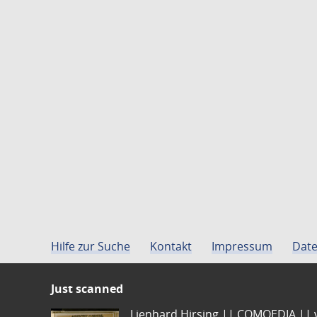
Hilfe zur Suche
Kontakt
Impressum
Date
Just scanned
Lienhard Hirsing.|| COMOEDIA || vo