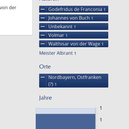
 von der
remove
Godefridus de Franconia
1
remove
Johannes von Buch
1
remove
Unbekannt
1
remove
Volmar
1
remove
Walthisar von der Wage
1
Meister Albrant
1
Orte
remove
Nordbayern, Ostfranken
(?)
1
Jahre
1
1