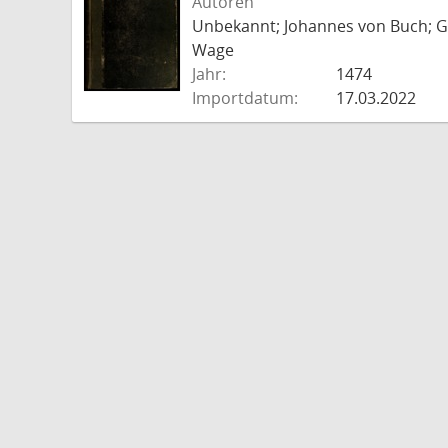
Autoren
Unbekannt; Johannes von Buch; Go
Wage
Jahr:
1474
Importdatum:
17.03.2022