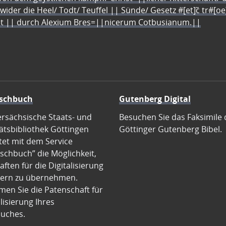
 wider die Heel/ Todt/ Teuffel || Sünde/ Gesetz #[et]c̃ tr#[o
let || durch Alexium Bres=||nicerum Cotbusianum.||
schbuch
Gutenberg Digital
ersächsische Staats- und
Besuchen Sie das Faksimile 
ätsbibliothek Göttingen
Göttinger Gutenberg Bibel.
tet mit dem Service
schbuch” die Möglichkeit,
ften für die Digitalisierung
ern zu übernehmen.
en Sie die Patenschaft für
alisierung Ihres
uches.