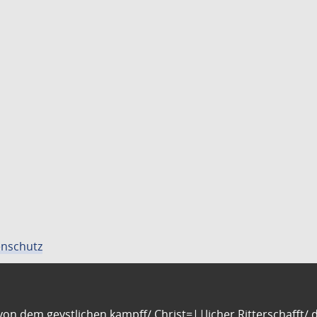
nschutz
n dem geystlichen kampff/ Christ=||licher Ritterschafft/ da