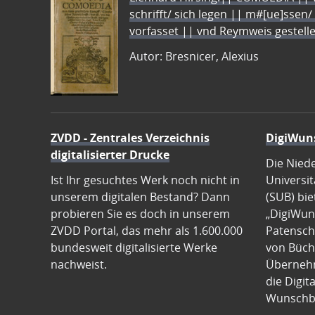
schrifft/ sich legen || m#[ue]ssen/
vorfasset || vnd Reymweis gestel
Autor: Bresnicer, Alexius
ZVDD - Zentrales Verzeichnis
DigiWun
digitalisierter Drucke
Die Nied
Ist Ihr gesuchtes Werk noch nicht in
Universit
unserem digitalen Bestand? Dann
(SUB) bie
probieren Sie es doch in unserem
„DigiWun
ZVDD Portal, das mehr als 1.600.000
Patenscha
bundesweit digitalisierte Werke
von Büch
nachweist.
Übernehm
die Digit
Wunschb