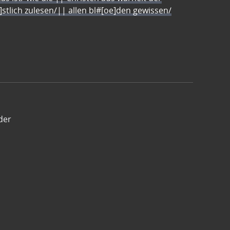
e]stlich zulesen/|| allen bl#[oe]den gewissen/
der