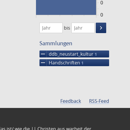
0
0
1474
1475
keyboard_arrow_right
bis
Suche
einschränke
Sammlungen
remove
ddb_neustart_kultur
1
remove
Handschriften
1
Feedback
RSS-Feed
s ist/ wie die || Christen aus warheit der