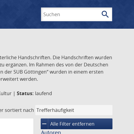
search
Suchen
lterliche Handschriften. Die Handschriften wurden
k zu ergänzen. Im Rahmen des von der Deutschen
ften der SUB Göttingen“ wurden in einem ersten
 erweitert werden.
Kultur |
Status:
laufend
er
sortiert nach
remove
Alle Filter entfernen
Autoren