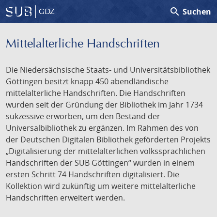
search
Suchen
GDZ
Mittelalterliche Handschriften
Die Niedersächsische Staats- und Universitätsbibliothek
Göttingen besitzt knapp 450 abendländische
mittelalterliche Handschriften. Die Handschriften
wurden seit der Gründung der Bibliothek im Jahr 1734
sukzessive erworben, um den Bestand der
Universalbibliothek zu ergänzen. Im Rahmen des von
der Deutschen Digitalen Bibliothek geförderten Projekts
„Digitalisierung der mittelalterlichen volkssprachlichen
Handschriften der SUB Göttingen“ wurden in einem
ersten Schritt 74 Handschriften digitalisiert. Die
Kollektion wird zukünftig um weitere mittelalterliche
Handschriften erweitert werden.