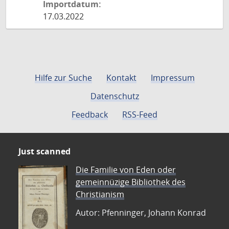
Importdatum:
17.03.2022
Hilfe zur Suche
Kontakt
Impressum
Datenschutz
Feedback
RSS-Feed
Just scanned
Die Familie von Eden oder
gemeinnüzige Bibliothek des
Christianism
Autor: Pfenninger, Johann Konrad