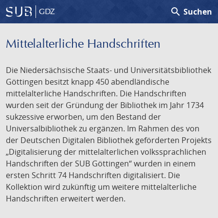
search
Suchen
GDZ
Mittelalterliche Handschriften
Die Niedersächsische Staats- und Universitätsbibliothek
Göttingen besitzt knapp 450 abendländische
mittelalterliche Handschriften. Die Handschriften
wurden seit der Gründung der Bibliothek im Jahr 1734
sukzessive erworben, um den Bestand der
Universalbibliothek zu ergänzen. Im Rahmen des von
der Deutschen Digitalen Bibliothek geförderten Projekts
„Digitalisierung der mittelalterlichen volkssprachlichen
Handschriften der SUB Göttingen“ wurden in einem
ersten Schritt 74 Handschriften digitalisiert. Die
Kollektion wird zukünftig um weitere mittelalterliche
Handschriften erweitert werden.