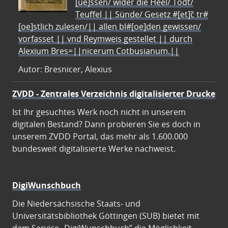
[ue]ssen/ wider die Heel/ Todt/
Teuffel || Sünde/ Gesetz #[et]c̃ tr#
[oe]stlich zulesen/|| allen bl#[oe]den gewissen/
vorfasset || vnd Reymweis gestellet || durch
Alexium Bres=||nicerum Cotbusianum.||
Autor: Bresnicer, Alexius
ZVDD - Zentrales Verzeichnis digitalisierter Drucke
Ist Ihr gesuchtes Werk noch nicht in unserem
digitalen Bestand? Dann probieren Sie es doch in
unserem ZVDD Portal, das mehr als 1.600.000
bundesweit digitalisierte Werke nachweist.
DigiWunschbuch
Die Niedersächsische Staats- und
Universitätsbibliothek Göttingen (SUB) bietet mit