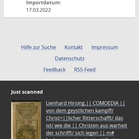
Importdatum:
17.03.2022
Hilfe zur Suche
Kontakt
Impressum
Datenschutz
Feedback
RSS-Feed
Just scanned
Lienhard Hirsing.|| COMOEDIA ||
von dem geystlichen kampff/
Christ=||licher Ritterschafft/ das
ist/ wie die || Christen aus warheit
der schrifft/ sich legen || m#