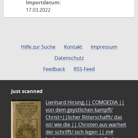
Importdatum:
17.03.2022
Hilfe zur Suche
Kontakt
Impressum
Datenschutz
Feedback
RSS-Feed
Just scanned
Lienhard Hirsing.|| COMOEDIA ||
von dem geystlichen kampff/
Christ=||licher Ritterschafft/ das
ist/ wie die || Christen aus warheit
der schrifft/ sich legen || m#