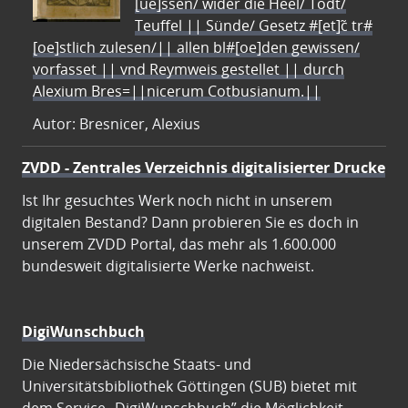
[ue]ssen/ wider die Heel/ Todt/
Teuffel || Sünde/ Gesetz #[et]c̃ tr#
[oe]stlich zulesen/|| allen bl#[oe]den gewissen/
vorfasset || vnd Reymweis gestellet || durch
Alexium Bres=||nicerum Cotbusianum.||
Autor: Bresnicer, Alexius
ZVDD - Zentrales Verzeichnis digitalisierter Drucke
Ist Ihr gesuchtes Werk noch nicht in unserem
digitalen Bestand? Dann probieren Sie es doch in
unserem ZVDD Portal, das mehr als 1.600.000
bundesweit digitalisierte Werke nachweist.
DigiWunschbuch
Die Niedersächsische Staats- und
Universitätsbibliothek Göttingen (SUB) bietet mit