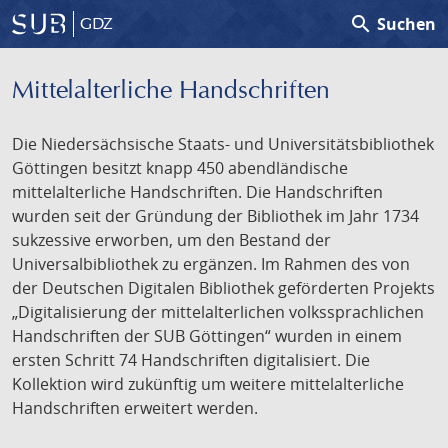
search
Suchen
GDZ
Mittelalterliche Handschriften
Die Niedersächsische Staats- und Universitätsbibliothek
Göttingen besitzt knapp 450 abendländische
mittelalterliche Handschriften. Die Handschriften
wurden seit der Gründung der Bibliothek im Jahr 1734
sukzessive erworben, um den Bestand der
Universalbibliothek zu ergänzen. Im Rahmen des von
der Deutschen Digitalen Bibliothek geförderten Projekts
„Digitalisierung der mittelalterlichen volkssprachlichen
Handschriften der SUB Göttingen“ wurden in einem
ersten Schritt 74 Handschriften digitalisiert. Die
Kollektion wird zukünftig um weitere mittelalterliche
Handschriften erweitert werden.