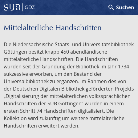
search
Suchen
GDZ
Mittelalterliche Handschriften
Die Niedersächsische Staats- und Universitätsbibliothek
Göttingen besitzt knapp 450 abendländische
mittelalterliche Handschriften. Die Handschriften
wurden seit der Gründung der Bibliothek im Jahr 1734
sukzessive erworben, um den Bestand der
Universalbibliothek zu ergänzen. Im Rahmen des von
der Deutschen Digitalen Bibliothek geförderten Projekts
„Digitalisierung der mittelalterlichen volkssprachlichen
Handschriften der SUB Göttingen“ wurden in einem
ersten Schritt 74 Handschriften digitalisiert. Die
Kollektion wird zukünftig um weitere mittelalterliche
Handschriften erweitert werden.