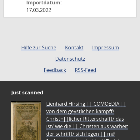
Importdatum:
17.03.2022
Hilfe zur Suche
Kontakt
Impressum
Datenschutz
Feedback
RSS-Feed
Just scanned
Lienhard Hirsing.|| COMOEDIA ||
von dem geystlichen kampff/
Christ=||licher Ritterschafft/ das
ist/ wie die || Christen aus warheit
der schrifft/ sich legen || m#