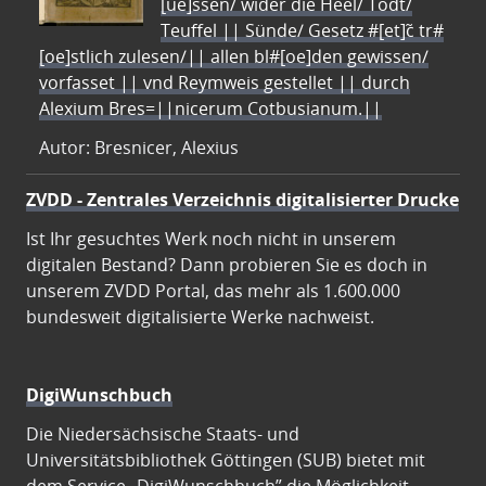
[ue]ssen/ wider die Heel/ Todt/
Teuffel || Sünde/ Gesetz #[et]c̃ tr#
[oe]stlich zulesen/|| allen bl#[oe]den gewissen/
vorfasset || vnd Reymweis gestellet || durch
Alexium Bres=||nicerum Cotbusianum.||
Autor: Bresnicer, Alexius
ZVDD - Zentrales Verzeichnis digitalisierter Drucke
Ist Ihr gesuchtes Werk noch nicht in unserem
digitalen Bestand? Dann probieren Sie es doch in
unserem ZVDD Portal, das mehr als 1.600.000
bundesweit digitalisierte Werke nachweist.
DigiWunschbuch
Die Niedersächsische Staats- und
Universitätsbibliothek Göttingen (SUB) bietet mit