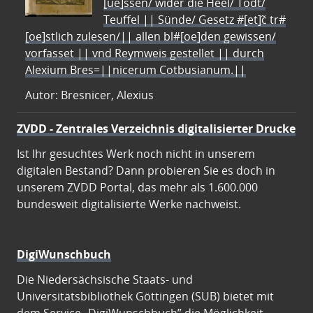
[ue]ssen/ wider die Heel/ Todt/
Teuffel || Sünde/ Gesetz #[et]c̃ tr#
[oe]stlich zulesen/|| allen bl#[oe]den gewissen/
vorfasset || vnd Reymweis gestellet || durch
Alexium Bres=||nicerum Cotbusianum.||
Autor: Bresnicer, Alexius
ZVDD - Zentrales Verzeichnis digitalisierter Drucke
Ist Ihr gesuchtes Werk noch nicht in unserem
digitalen Bestand? Dann probieren Sie es doch in
unserem ZVDD Portal, das mehr als 1.600.000
bundesweit digitalisierte Werke nachweist.
DigiWunschbuch
Die Niedersächsische Staats- und
Universitätsbibliothek Göttingen (SUB) bietet mit