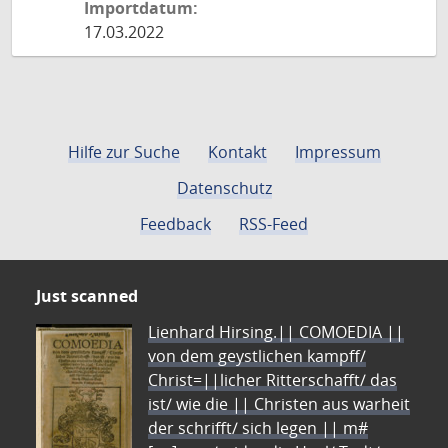
Importdatum:
17.03.2022
Hilfe zur Suche
Kontakt
Impressum
Datenschutz
Feedback
RSS-Feed
Just scanned
Lienhard Hirsing.|| COMOEDIA ||
von dem geystlichen kampff/
Christ=||licher Ritterschafft/ das
ist/ wie die || Christen aus warheit
der schrifft/ sich legen || m#