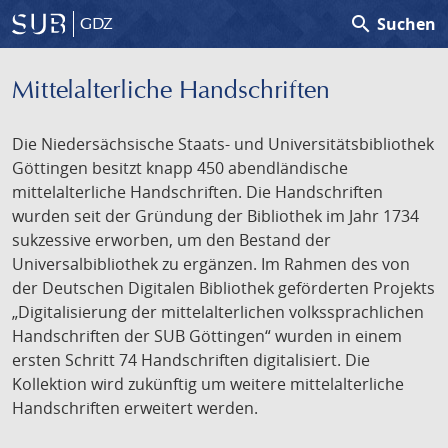
search
Suchen
GDZ
Mittelalterliche Handschriften
Die Niedersächsische Staats- und Universitätsbibliothek
Göttingen besitzt knapp 450 abendländische
mittelalterliche Handschriften. Die Handschriften
wurden seit der Gründung der Bibliothek im Jahr 1734
sukzessive erworben, um den Bestand der
Universalbibliothek zu ergänzen. Im Rahmen des von
der Deutschen Digitalen Bibliothek geförderten Projekts
„Digitalisierung der mittelalterlichen volkssprachlichen
Handschriften der SUB Göttingen“ wurden in einem
ersten Schritt 74 Handschriften digitalisiert. Die
Kollektion wird zukünftig um weitere mittelalterliche
Handschriften erweitert werden.