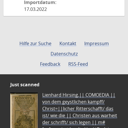
Importdatum:
17.03.2022
Hilfe zur Suche
Kontakt
Impressum
Datenschutz
Feedback
RSS-Feed
Just scanned
Lienhard Hirsing.|| COMOEDIA ||
von dem geystlichen kampff/
Christ=||licher Ritterschafft/ das
ist/ wie die || Christen aus warheit
der schrifft/ sich legen || m#