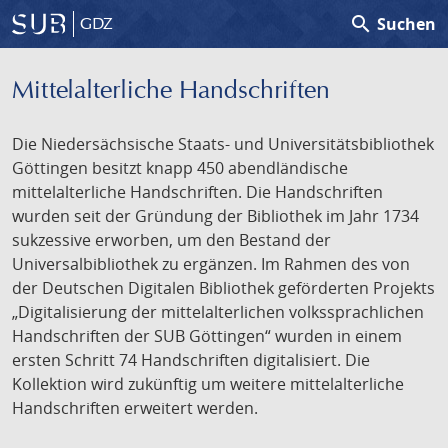
search
Suchen
GDZ
Mittelalterliche Handschriften
Die Niedersächsische Staats- und Universitätsbibliothek
Göttingen besitzt knapp 450 abendländische
mittelalterliche Handschriften. Die Handschriften
wurden seit der Gründung der Bibliothek im Jahr 1734
sukzessive erworben, um den Bestand der
Universalbibliothek zu ergänzen. Im Rahmen des von
der Deutschen Digitalen Bibliothek geförderten Projekts
„Digitalisierung der mittelalterlichen volkssprachlichen
Handschriften der SUB Göttingen“ wurden in einem
ersten Schritt 74 Handschriften digitalisiert. Die
Kollektion wird zukünftig um weitere mittelalterliche
Handschriften erweitert werden.