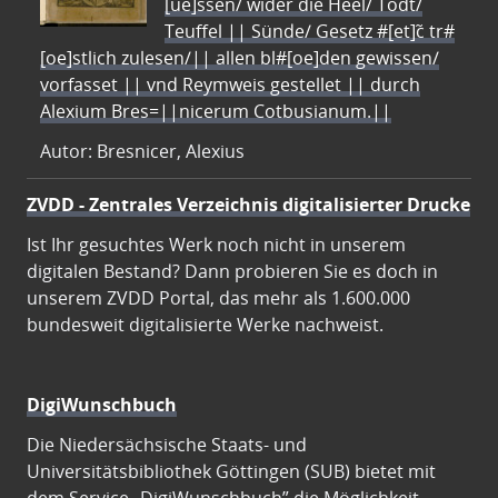
[ue]ssen/ wider die Heel/ Todt/
Teuffel || Sünde/ Gesetz #[et]c̃ tr#
[oe]stlich zulesen/|| allen bl#[oe]den gewissen/
vorfasset || vnd Reymweis gestellet || durch
Alexium Bres=||nicerum Cotbusianum.||
Autor: Bresnicer, Alexius
ZVDD - Zentrales Verzeichnis digitalisierter Drucke
Ist Ihr gesuchtes Werk noch nicht in unserem
digitalen Bestand? Dann probieren Sie es doch in
unserem ZVDD Portal, das mehr als 1.600.000
bundesweit digitalisierte Werke nachweist.
DigiWunschbuch
Die Niedersächsische Staats- und
Universitätsbibliothek Göttingen (SUB) bietet mit