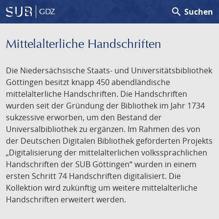
search
Suchen
GDZ
Mittelalterliche Handschriften
Die Niedersächsische Staats- und Universitätsbibliothek
Göttingen besitzt knapp 450 abendländische
mittelalterliche Handschriften. Die Handschriften
wurden seit der Gründung der Bibliothek im Jahr 1734
sukzessive erworben, um den Bestand der
Universalbibliothek zu ergänzen. Im Rahmen des von
der Deutschen Digitalen Bibliothek geförderten Projekts
„Digitalisierung der mittelalterlichen volkssprachlichen
Handschriften der SUB Göttingen“ wurden in einem
ersten Schritt 74 Handschriften digitalisiert. Die
Kollektion wird zukünftig um weitere mittelalterliche
Handschriften erweitert werden.