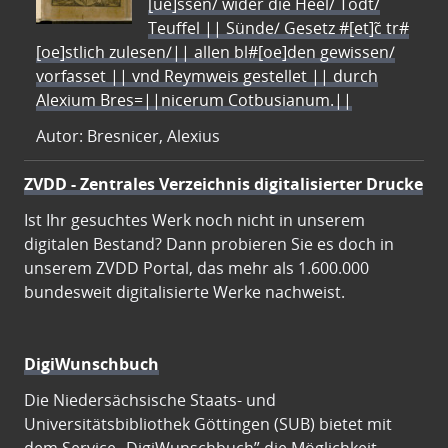
[ue]ssen/ wider die Heel/ Todt/
Teuffel || Sünde/ Gesetz #[et]c̃ tr#
[oe]stlich zulesen/|| allen bl#[oe]den gewissen/
vorfasset || vnd Reymweis gestellet || durch
Alexium Bres=||nicerum Cotbusianum.||
Autor: Bresnicer, Alexius
ZVDD - Zentrales Verzeichnis digitalisierter Drucke
Ist Ihr gesuchtes Werk noch nicht in unserem
digitalen Bestand? Dann probieren Sie es doch in
unserem ZVDD Portal, das mehr als 1.600.000
bundesweit digitalisierte Werke nachweist.
DigiWunschbuch
Die Niedersächsische Staats- und
Universitätsbibliothek Göttingen (SUB) bietet mit