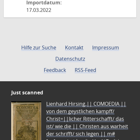
Importdatum:
17.03.2022
Hilfe zur Suche
Kontakt
Impressum
Datenschutz
Feedback
RSS-Feed
Just scanned
Lienhard Hirsing.|| COMOEDIA ||
von dem geystlichen kampff/
Christ=||licher Ritterschafft/ das
ist/ wie die || Christen aus warheit
der schrifft/ sich legen || m#