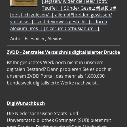
[ue]ssen/ wider die Heel/ Todt/
Teuffel || Sünde/ Gesetz #[et]c̃ tr#
[oe]stlich zulesen/|| allen bl#[oe]den gewissen/
vorfasset || vnd Reymweis gestellet || durch
Alexium Bres=||nicerum Cotbusianum.||
Autor: Bresnicer, Alexius
ZVDD - Zentrales Verzeichnis digitalisierter Drucke
Ist Ihr gesuchtes Werk noch nicht in unserem
digitalen Bestand? Dann probieren Sie es doch in
unserem ZVDD Portal, das mehr als 1.600.000
bundesweit digitalisierte Werke nachweist.
DigiWunschbuch
Die Niedersächsische Staats- und
Universitätsbibliothek Göttingen (SUB) bietet mit