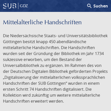
search
Suchen
GDZ
Mittelalterliche Handschriften
Die Niedersächsische Staats- und Universitätsbibliothek
Göttingen besitzt knapp 450 abendländische
mittelalterliche Handschriften. Die Handschriften
wurden seit der Gründung der Bibliothek im Jahr 1734
sukzessive erworben, um den Bestand der
Universalbibliothek zu ergänzen. Im Rahmen des von
der Deutschen Digitalen Bibliothek geförderten Projekts
„Digitalisierung der mittelalterlichen volkssprachlichen
Handschriften der SUB Göttingen“ wurden in einem
ersten Schritt 74 Handschriften digitalisiert. Die
Kollektion wird zukünftig um weitere mittelalterliche
Handschriften erweitert werden.