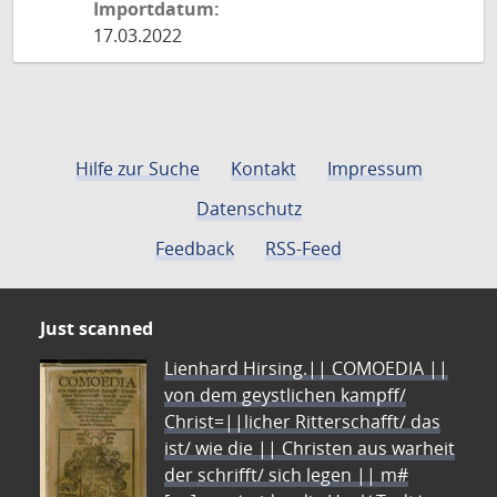
Importdatum:
17.03.2022
Hilfe zur Suche
Kontakt
Impressum
Datenschutz
Feedback
RSS-Feed
Just scanned
Lienhard Hirsing.|| COMOEDIA ||
von dem geystlichen kampff/
Christ=||licher Ritterschafft/ das
ist/ wie die || Christen aus warheit
der schrifft/ sich legen || m#