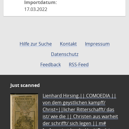
Importdatum:
17.03.2022
Hilfe zur Suche
Kontakt
Impressum
Datenschutz
Feedback
RSS-Feed
Just scanned
Lienhard Hirsing.|| COMOEDIA ||
von dem geystlichen kampff/
Christ=||licher Ritterschafft/ das
ist/ wie die || Christen aus warheit
der schrifft/ sich legen || m#