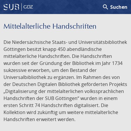
search
Suchen
GDZ
Mittelalterliche Handschriften
Die Niedersächsische Staats- und Universitätsbibliothek
Göttingen besitzt knapp 450 abendländische
mittelalterliche Handschriften. Die Handschriften
wurden seit der Gründung der Bibliothek im Jahr 1734
sukzessive erworben, um den Bestand der
Universalbibliothek zu ergänzen. Im Rahmen des von
der Deutschen Digitalen Bibliothek geförderten Projekts
„Digitalisierung der mittelalterlichen volkssprachlichen
Handschriften der SUB Göttingen“ wurden in einem
ersten Schritt 74 Handschriften digitalisiert. Die
Kollektion wird zukünftig um weitere mittelalterliche
Handschriften erweitert werden.