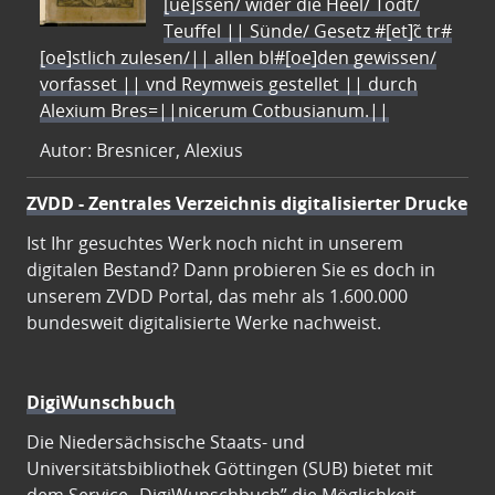
[ue]ssen/ wider die Heel/ Todt/
Teuffel || Sünde/ Gesetz #[et]c̃ tr#
[oe]stlich zulesen/|| allen bl#[oe]den gewissen/
vorfasset || vnd Reymweis gestellet || durch
Alexium Bres=||nicerum Cotbusianum.||
Autor: Bresnicer, Alexius
ZVDD - Zentrales Verzeichnis digitalisierter Drucke
Ist Ihr gesuchtes Werk noch nicht in unserem
digitalen Bestand? Dann probieren Sie es doch in
unserem ZVDD Portal, das mehr als 1.600.000
bundesweit digitalisierte Werke nachweist.
DigiWunschbuch
Die Niedersächsische Staats- und
Universitätsbibliothek Göttingen (SUB) bietet mit