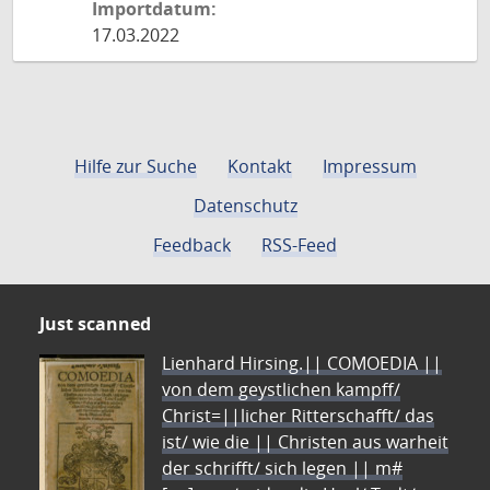
Importdatum:
17.03.2022
Hilfe zur Suche
Kontakt
Impressum
Datenschutz
Feedback
RSS-Feed
Just scanned
Lienhard Hirsing.|| COMOEDIA ||
von dem geystlichen kampff/
Christ=||licher Ritterschafft/ das
ist/ wie die || Christen aus warheit
der schrifft/ sich legen || m#