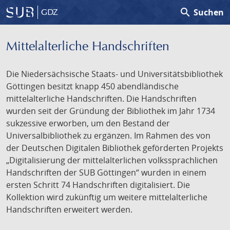
search
Suchen
GDZ
Mittelalterliche Handschriften
Die Niedersächsische Staats- und Universitätsbibliothek
Göttingen besitzt knapp 450 abendländische
mittelalterliche Handschriften. Die Handschriften
wurden seit der Gründung der Bibliothek im Jahr 1734
sukzessive erworben, um den Bestand der
Universalbibliothek zu ergänzen. Im Rahmen des von
der Deutschen Digitalen Bibliothek geförderten Projekts
„Digitalisierung der mittelalterlichen volkssprachlichen
Handschriften der SUB Göttingen“ wurden in einem
ersten Schritt 74 Handschriften digitalisiert. Die
Kollektion wird zukünftig um weitere mittelalterliche
Handschriften erweitert werden.