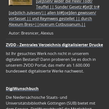
[ue]ssen/ wider die Heel/ Todt/
Teuffel || Sünde/ Gesetz #[et]c̃ tr#
[oe]stlich zulesen/|| allen bl#[oe]den gewissen/
vorfasset || vnd Reymweis gestellet || durch
Alexium Bres=||nicerum Cotbusianum.||
Autor: Bresnicer, Alexius
ZVDD - Zentrales Verzeichnis digitalisierter Drucke
Ist Ihr gesuchtes Werk noch nicht in unserem
digitalen Bestand? Dann probieren Sie es doch in
unserem ZVDD Portal, das mehr als 1.600.000
bundesweit digitalisierte Werke nachweist.
DigiWunschbuch
Die Niedersächsische Staats- und
Universitätsbibliothek Göttingen (SUB) bietet mit