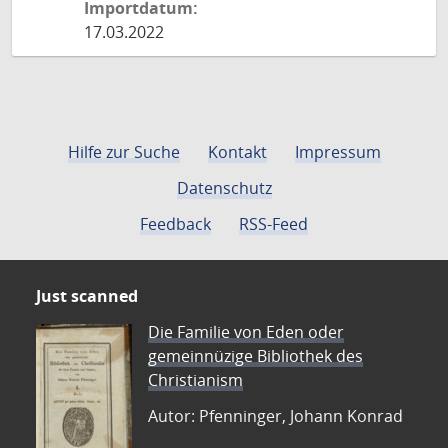
Importdatum:
17.03.2022
Hilfe zur Suche
Kontakt
Impressum
Datenschutz
Feedback
RSS-Feed
Just scanned
Die Familie von Eden oder
gemeinnüzige Bibliothek des
Christianism
Autor: Pfenninger, Johann Konrad