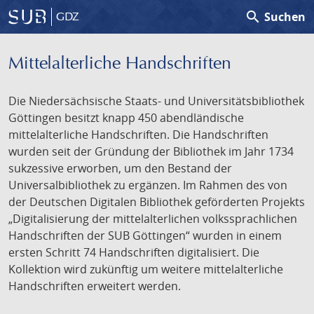
search
Suchen
GDZ
Mittelalterliche Handschriften
Die Niedersächsische Staats- und Universitätsbibliothek
Göttingen besitzt knapp 450 abendländische
mittelalterliche Handschriften. Die Handschriften
wurden seit der Gründung der Bibliothek im Jahr 1734
sukzessive erworben, um den Bestand der
Universalbibliothek zu ergänzen. Im Rahmen des von
der Deutschen Digitalen Bibliothek geförderten Projekts
„Digitalisierung der mittelalterlichen volkssprachlichen
Handschriften der SUB Göttingen“ wurden in einem
ersten Schritt 74 Handschriften digitalisiert. Die
Kollektion wird zukünftig um weitere mittelalterliche
Handschriften erweitert werden.