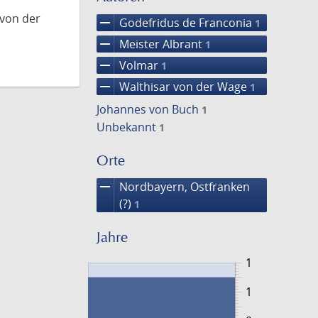
 von der
remove
Godefridus de Franconia
1
remove
Meister Albrant
1
remove
Volmar
1
remove
Walthisar von der Wage
1
Johannes von Buch
1
Unbekannt
1
Orte
remove
Nordbayern, Ostfranken
(?)
1
Jahre
1
1