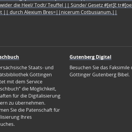
 wider die Heel/ Todt/ Teuffel || Sünde/ Gesetz #[et]c̃ tr#[o
let || durch Alexium Bres=||nicerum Cotbusianum.||
schbuch
Gutenberg Digital
ersächsische Staats- und
Besuchen Sie das Faksimile 
ätsbibliothek Göttingen
Göttinger Gutenberg Bibel.
tet mit dem Service
schbuch” die Möglichkeit,
ften für die Digitalisierung
ern zu übernehmen.
en Sie die Patenschaft für
alisierung Ihres
uches.