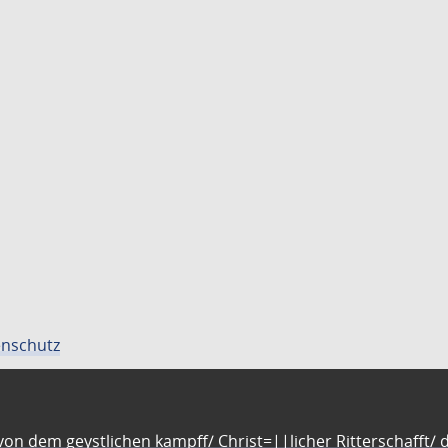
nschutz
n dem geystlichen kampff/ Christ=||licher Ritterschafft/ da