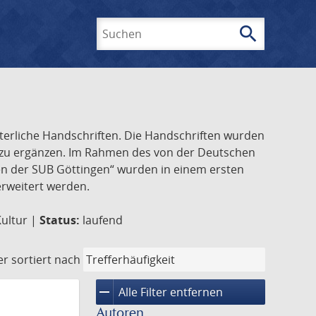
search
Suchen
lterliche Handschriften. Die Handschriften wurden
k zu ergänzen. Im Rahmen des von der Deutschen
ften der SUB Göttingen“ wurden in einem ersten
 erweitert werden.
Kultur |
Status:
laufend
er
sortiert nach
remove
Alle Filter entfernen
Autoren