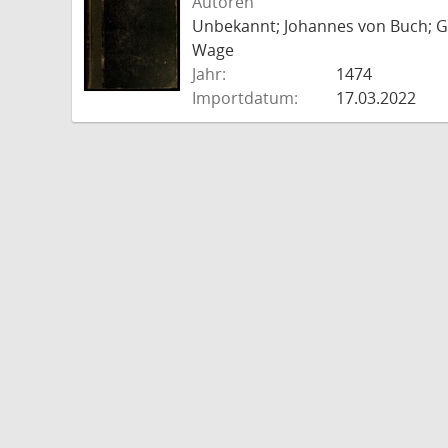
Autoren
Unbekannt; Johannes von Buch; Go
Wage
Jahr:
1474
Importdatum:
17.03.2022