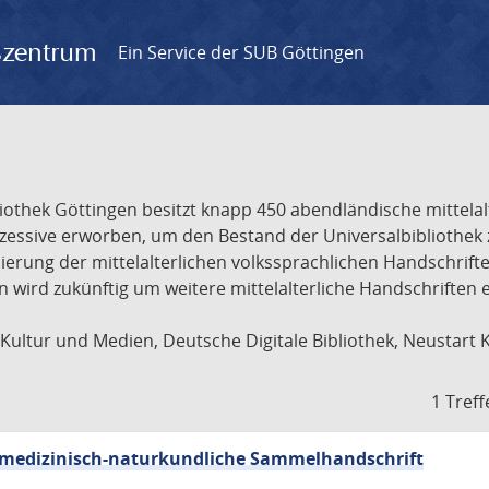
gszentrum
Ein Service der SUB Göttingen
liothek Göttingen besitzt knapp 450 abendländische mittela
ukzessive erworben, um den Bestand der Universalbibliothe
lisierung der mittelalterlichen volkssprachlichen Handschri
ion wird zukünftig um weitere mittelalterliche Handschriften
ultur und Medien, Deutsche Digitale Bibliothek, Neustart 
1 Treff
sch-medizinisch-naturkundliche Sammelhandschrift