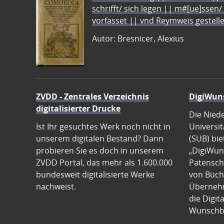
schrifft/ sich legen || m#[ue]ssen/
vorfasset || vnd Reymweis gestel
Autor: Bresnicer, Alexius
ZVDD - Zentrales Verzeichnis
DigiWun
digitalisierter Drucke
Die Nied
Ist Ihr gesuchtes Werk noch nicht in
Universit
unserem digitalen Bestand? Dann
(SUB) bie
probieren Sie es doch in unserem
„DigiWun
ZVDD Portal, das mehr als 1.600.000
Patenscha
bundesweit digitalisierte Werke
von Büch
nachweist.
Übernehm
die Digit
Wunschb