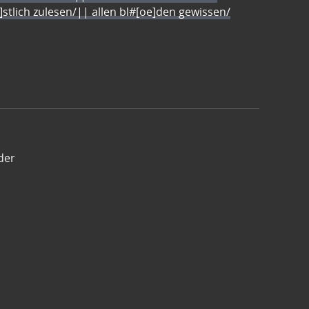
e]stlich zulesen/|| allen bl#[oe]den gewissen/
der