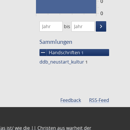
0
0
1474
1475
keyboard_arrow_right
bis
Suche
einschränke
Sammlungen
remove
Handschriften
1
ddb_neustart_kultur
1
Feedback
RSS-Feed
s ist/ wie die || Christen aus warheit der