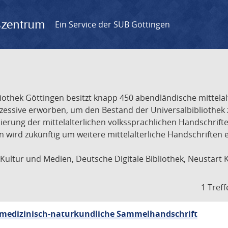
gszentrum
Ein Service der SUB Göttingen
liothek Göttingen besitzt knapp 450 abendländische mittela
ukzessive erworben, um den Bestand der Universalbibliothe
lisierung der mittelalterlichen volkssprachlichen Handschri
ion wird zukünftig um weitere mittelalterliche Handschriften
ultur und Medien, Deutsche Digitale Bibliothek, Neustart 
1 Treff
sch-medizinisch-naturkundliche Sammelhandschrift