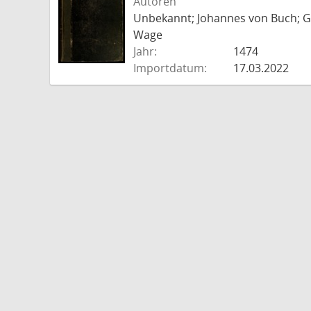
Autoren
Unbekannt; Johannes von Buch; Go
Wage
Jahr:
1474
Importdatum:
17.03.2022