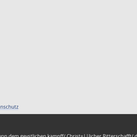
nschutz
n dem geystlichen kampff/ Christ=||licher Ritterschafft/ da