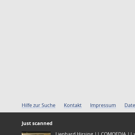
Hilfe zur Suche
Kontakt
Impressum
Date
Just scanned
Lienhard Hirsing.|| COMOEDIA || vo