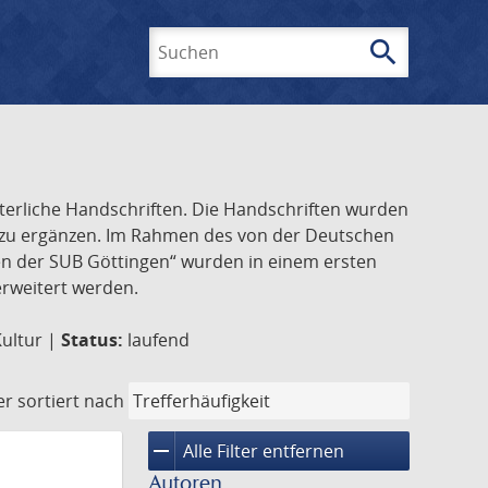
search
Suchen
lterliche Handschriften. Die Handschriften wurden
k zu ergänzen. Im Rahmen des von der Deutschen
ften der SUB Göttingen“ wurden in einem ersten
 erweitert werden.
Kultur |
Status:
laufend
er
sortiert nach
remove
Alle Filter entfernen
Autoren