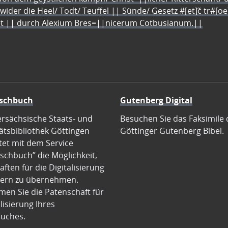
 wider die Heel/ Todt/ Teuffel || Sünde/ Gesetz #[et]c̃ tr#[o
let || durch Alexium Bres=||nicerum Cotbusianum.||
schbuch
Gutenberg Digital
ersächsische Staats- und
Besuchen Sie das Faksimile 
ätsbibliothek Göttingen
Göttinger Gutenberg Bibel.
tet mit dem Service
schbuch” die Möglichkeit,
ften für die Digitalisierung
ern zu übernehmen.
en Sie die Patenschaft für
alisierung Ihres
uches.