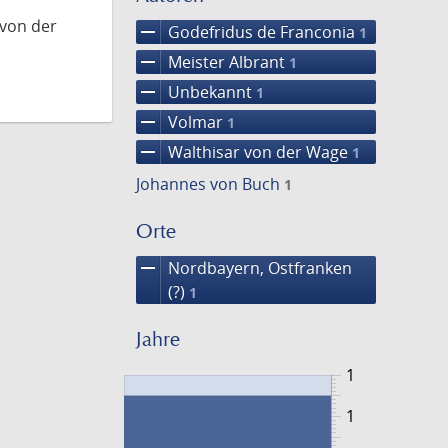
 von der
remove
Godefridus de Franconia
1
remove
Meister Albrant
1
remove
Unbekannt
1
remove
Volmar
1
remove
Walthisar von der Wage
1
Johannes von Buch
1
Orte
remove
Nordbayern, Ostfranken
(?)
1
Jahre
1
1