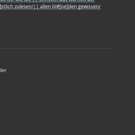
e]stlich zulesen/|| allen bl#[oe]den gewissen/
der