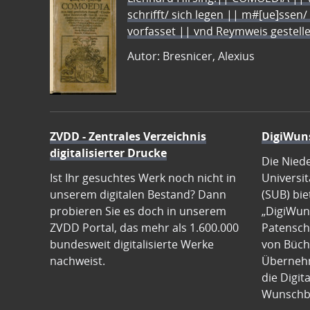
schrifft/ sich legen || m#[ue]ssen/
vorfasset || vnd Reymweis gestel
Autor: Bresnicer, Alexius
ZVDD - Zentrales Verzeichnis
DigiWun
digitalisierter Drucke
Die Nied
Ist Ihr gesuchtes Werk noch nicht in
Universit
unserem digitalen Bestand? Dann
(SUB) bie
probieren Sie es doch in unserem
„DigiWun
ZVDD Portal, das mehr als 1.600.000
Patenscha
bundesweit digitalisierte Werke
von Büch
nachweist.
Übernehm
die Digit
Wunschb