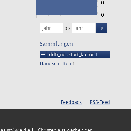
0
0
1474
1475
keyboard_arrow_right
bis
Suche
einschränke
Sammlungen
remove
ddb_neustart_kultur
1
Handschriften
1
Feedback
RSS-Feed
s ist/ wie die || Christen aus warheit der