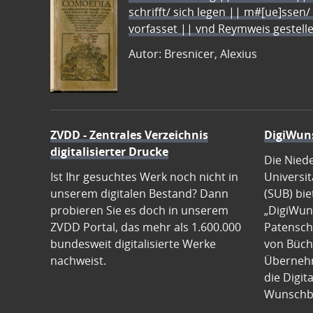
schrifft/ sich legen || m#[ue]ssen/
vorfasset || vnd Reymweis gestel
Autor: Bresnicer, Alexius
ZVDD - Zentrales Verzeichnis
DigiWun
digitalisierter Drucke
Die Nied
Ist Ihr gesuchtes Werk noch nicht in
Universit
unserem digitalen Bestand? Dann
(SUB) bie
probieren Sie es doch in unserem
„DigiWun
ZVDD Portal, das mehr als 1.600.000
Patenscha
bundesweit digitalisierte Werke
von Büch
nachweist.
Übernehm
die Digit
Wunschb