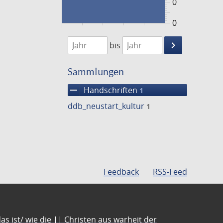
0
0
1474
1475
keyboard_arrow_right
bis
Suche
einschränke
Sammlungen
remove
Handschriften
1
ddb_neustart_kultur
1
Feedback
RSS-Feed
s ist/ wie die || Christen aus warheit der