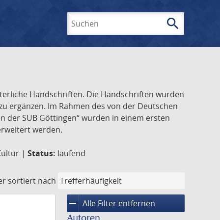
search
Suchen
lterliche Handschriften. Die Handschriften wurden
k zu ergänzen. Im Rahmen des von der Deutschen
ften der SUB Göttingen“ wurden in einem ersten
 erweitert werden.
Kultur |
Status:
laufend
er
sortiert nach
remove
Alle Filter entfernen
Autoren