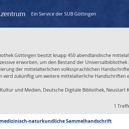
gszentrum
Ein Service der SUB Göttingen
liothek Göttingen besitzt knapp 450 abendländische mittela
ukzessive erworben, um den Bestand der Universalbibliothe
lisierung der mittelalterlichen volkssprachlichen Handschri
ion wird zukünftig um weitere mittelalterliche Handschriften
ultur und Medien, Deutsche Digitale Bibliothek, Neustart 
1 Treff
sch-medizinisch-naturkundliche Sammelhandschrift