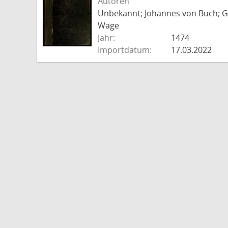
Autoren
Unbekannt; Johannes von Buch; Go
Wage
Jahr:
1474
Importdatum:
17.03.2022