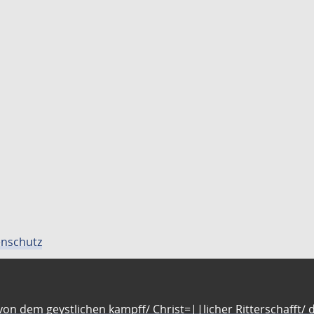
nschutz
n dem geystlichen kampff/ Christ=||licher Ritterschafft/ da