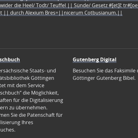
 wider die Heel/ Todt/ Teuffel || Sünde/ Gesetz #[et]c̃ tr#[o
let || durch Alexium Bres=||nicerum Cotbusianum.||
schbuch
Gutenberg Digital
ersächsische Staats- und
Besuchen Sie das Faksimile 
ätsbibliothek Göttingen
Göttinger Gutenberg Bibel.
tet mit dem Service
schbuch” die Möglichkeit,
ften für die Digitalisierung
ern zu übernehmen.
en Sie die Patenschaft für
alisierung Ihres
uches.