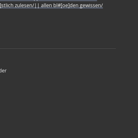
e]stlich zulesen/|| allen bl#[oe]den gewissen/
der