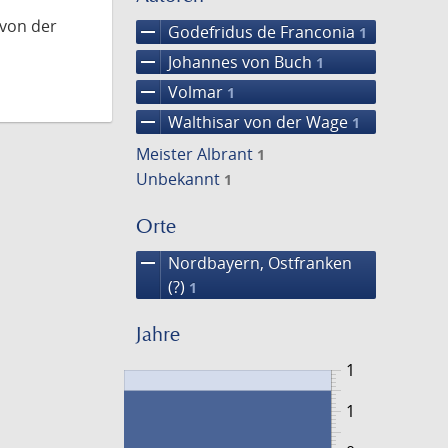
 von der
remove
Godefridus de Franconia
1
remove
Johannes von Buch
1
remove
Volmar
1
remove
Walthisar von der Wage
1
Meister Albrant
1
Unbekannt
1
Orte
remove
Nordbayern, Ostfranken
(?)
1
Jahre
1
1