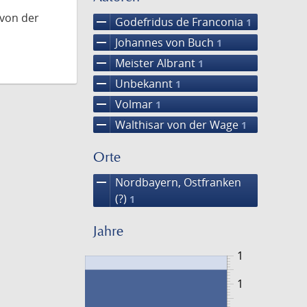
 von der
remove
Godefridus de Franconia
1
remove
Johannes von Buch
1
remove
Meister Albrant
1
remove
Unbekannt
1
remove
Volmar
1
remove
Walthisar von der Wage
1
Orte
remove
Nordbayern, Ostfranken
(?)
1
Jahre
1
1