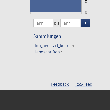
0
0
1474
1475
keyboard_arrow_right
bis
Suche
einschränke
Sammlungen
ddb_neustart_kultur
1
Handschriften
1
Feedback
RSS-Feed