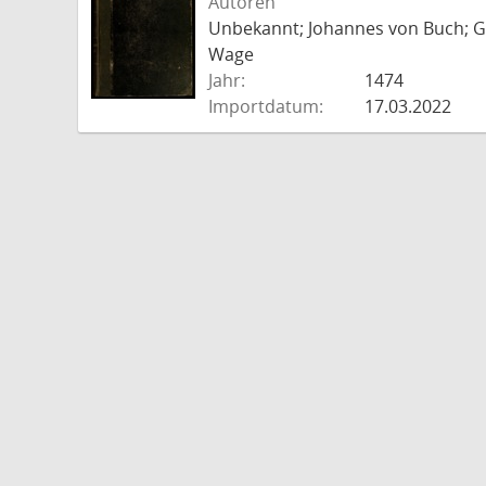
Autoren
Unbekannt; Johannes von Buch; Go
Wage
Jahr:
1474
Importdatum:
17.03.2022