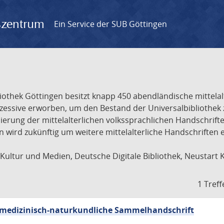
gszentrum
Ein Service der SUB Göttingen
liothek Göttingen besitzt knapp 450 abendländische mittela
ukzessive erworben, um den Bestand der Universalbibliothe
lisierung der mittelalterlichen volkssprachlichen Handschri
ion wird zukünftig um weitere mittelalterliche Handschriften
ultur und Medien, Deutsche Digitale Bibliothek, Neustart 
1 Treff
sch-medizinisch-naturkundliche Sammelhandschrift