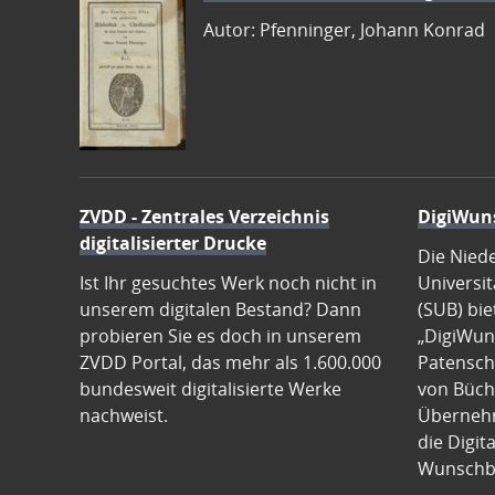
Autor: Pfenninger, Johann Konrad
ZVDD - Zentrales Verzeichnis
DigiWun
digitalisierter Drucke
Die Nied
Ist Ihr gesuchtes Werk noch nicht in
Universit
unserem digitalen Bestand? Dann
(SUB) bie
probieren Sie es doch in unserem
„DigiWun
ZVDD Portal, das mehr als 1.600.000
Patenscha
bundesweit digitalisierte Werke
von Büch
nachweist.
Übernehm
die Digit
Wunschb