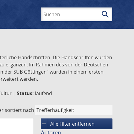
search
Suchen
lterliche Handschriften. Die Handschriften wurden
k zu ergänzen. Im Rahmen des von der Deutschen
ften der SUB Göttingen“ wurden in einem ersten
 erweitert werden.
Kultur |
Status:
laufend
er
sortiert nach
remove
Alle Filter entfernen
Autoren