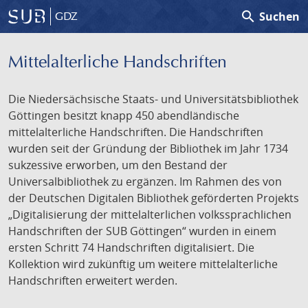
search
Suchen
GDZ
Mittelalterliche Handschriften
Die Niedersächsische Staats- und Universitätsbibliothek
Göttingen besitzt knapp 450 abendländische
mittelalterliche Handschriften. Die Handschriften
wurden seit der Gründung der Bibliothek im Jahr 1734
sukzessive erworben, um den Bestand der
Universalbibliothek zu ergänzen. Im Rahmen des von
der Deutschen Digitalen Bibliothek geförderten Projekts
„Digitalisierung der mittelalterlichen volkssprachlichen
Handschriften der SUB Göttingen“ wurden in einem
ersten Schritt 74 Handschriften digitalisiert. Die
Kollektion wird zukünftig um weitere mittelalterliche
Handschriften erweitert werden.