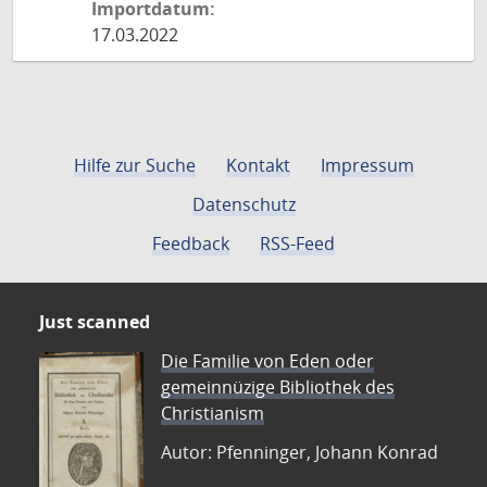
Importdatum:
17.03.2022
Hilfe zur Suche
Kontakt
Impressum
Datenschutz
Feedback
RSS-Feed
Just scanned
Die Familie von Eden oder
gemeinnüzige Bibliothek des
Christianism
Autor: Pfenninger, Johann Konrad