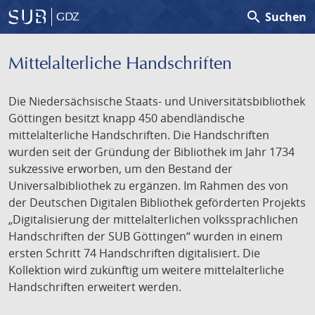
search
Suchen
GDZ
Mittelalterliche Handschriften
Die Niedersächsische Staats- und Universitätsbibliothek
Göttingen besitzt knapp 450 abendländische
mittelalterliche Handschriften. Die Handschriften
wurden seit der Gründung der Bibliothek im Jahr 1734
sukzessive erworben, um den Bestand der
Universalbibliothek zu ergänzen. Im Rahmen des von
der Deutschen Digitalen Bibliothek geförderten Projekts
„Digitalisierung der mittelalterlichen volkssprachlichen
Handschriften der SUB Göttingen“ wurden in einem
ersten Schritt 74 Handschriften digitalisiert. Die
Kollektion wird zukünftig um weitere mittelalterliche
Handschriften erweitert werden.