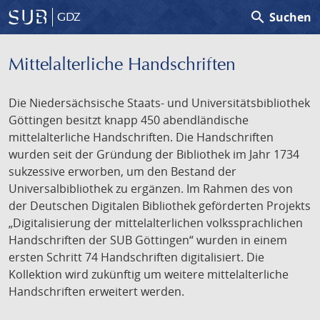
search
Suchen
GDZ
Mittelalterliche Handschriften
Die Niedersächsische Staats- und Universitätsbibliothek
Göttingen besitzt knapp 450 abendländische
mittelalterliche Handschriften. Die Handschriften
wurden seit der Gründung der Bibliothek im Jahr 1734
sukzessive erworben, um den Bestand der
Universalbibliothek zu ergänzen. Im Rahmen des von
der Deutschen Digitalen Bibliothek geförderten Projekts
„Digitalisierung der mittelalterlichen volkssprachlichen
Handschriften der SUB Göttingen“ wurden in einem
ersten Schritt 74 Handschriften digitalisiert. Die
Kollektion wird zukünftig um weitere mittelalterliche
Handschriften erweitert werden.