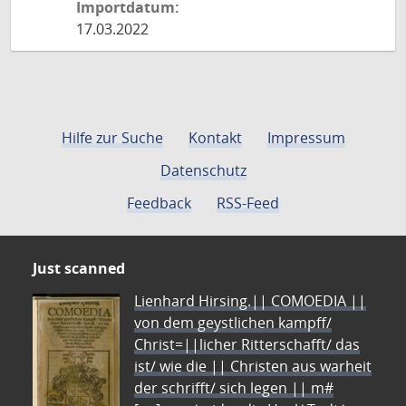
Importdatum:
17.03.2022
Hilfe zur Suche
Kontakt
Impressum
Datenschutz
Feedback
RSS-Feed
Just scanned
Lienhard Hirsing.|| COMOEDIA ||
von dem geystlichen kampff/
Christ=||licher Ritterschafft/ das
ist/ wie die || Christen aus warheit
der schrifft/ sich legen || m#