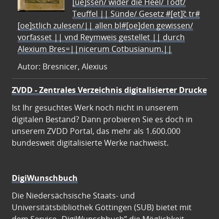
[ue]ssen/ wider die Heel/ Todt/
Teuffel || Sünde/ Gesetz #[et]c̃ tr#
[oe]stlich zulesen/|| allen bl#[oe]den gewissen/
vorfasset || vnd Reymweis gestellet || durch
Alexium Bres=||nicerum Cotbusianum.||
Autor: Bresnicer, Alexius
ZVDD - Zentrales Verzeichnis digitalisierter Drucke
Ist Ihr gesuchtes Werk noch nicht in unserem
digitalen Bestand? Dann probieren Sie es doch in
unserem ZVDD Portal, das mehr als 1.600.000
bundesweit digitalisierte Werke nachweist.
DigiWunschbuch
Die Niedersächsische Staats- und
Universitätsbibliothek Göttingen (SUB) bietet mit