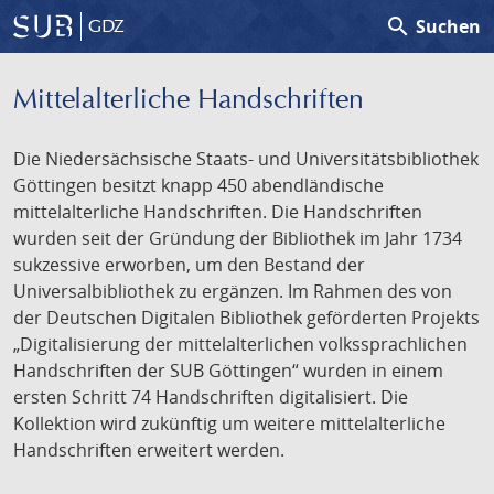
search
Suchen
GDZ
Mittelalterliche Handschriften
Die Niedersächsische Staats- und Universitätsbibliothek
Göttingen besitzt knapp 450 abendländische
mittelalterliche Handschriften. Die Handschriften
wurden seit der Gründung der Bibliothek im Jahr 1734
sukzessive erworben, um den Bestand der
Universalbibliothek zu ergänzen. Im Rahmen des von
der Deutschen Digitalen Bibliothek geförderten Projekts
„Digitalisierung der mittelalterlichen volkssprachlichen
Handschriften der SUB Göttingen“ wurden in einem
ersten Schritt 74 Handschriften digitalisiert. Die
Kollektion wird zukünftig um weitere mittelalterliche
Handschriften erweitert werden.